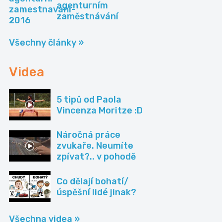
agenturním
zaměstnávání
Všechny články »
Videa
5 tipů od Paola
Vincenza Moritze :D
Náročná práce
zvukaře. Neumíte
zpívat?.. v pohodě
Co dělají bohatí/
úspěšní lidé jinak?
Všechna videa »