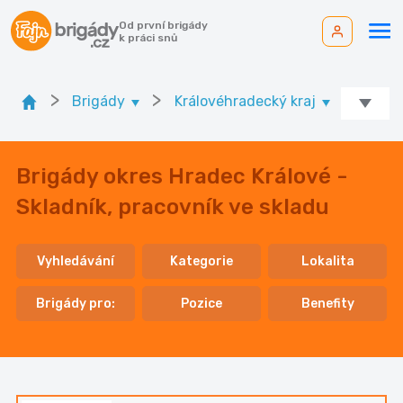
Od první brigády
k práci snů
>
>
>
Brigády
Královéhradecký kraj
Ok. H
Brigády okres Hradec Králové -
Skladník, pracovník ve skladu
Vyhledávání
Kategorie
Lokalita
Brigády pro:
Pozice
Benefity