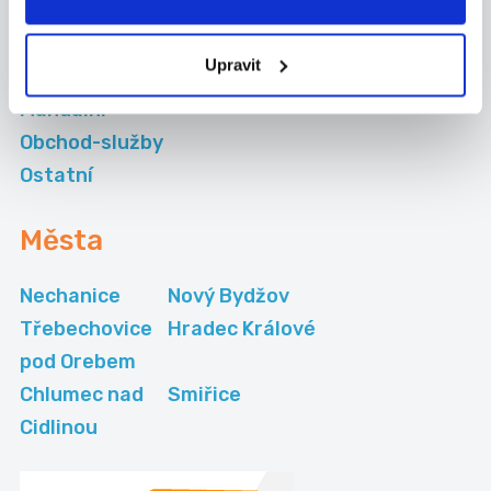
Kategorie
brigád
Upravit
Administrativa
Manuální
Obchod-služby
Ostatní
Města
Nechanice
Nový Bydžov
Třebechovice
Hradec Králové
pod Orebem
Chlumec nad
Smiřice
Cidlinou