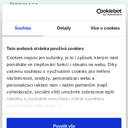
Ormicos s.r.o.
Nové brigády na email
Souhlas
Detaily
Více o cookies
Tato webová stránka používá cookies
Kam dále
Cookies nejsou jen sušenky, je to i způsob, kterým nám
pomáháte ve zlepšování funkcí i obsahu na webu. Díky
Částečný úvazek
Brigády
vašemu souhlasu s využíváním cookies pro měření
Hradec Králové
v zahraničí
návštěvnosti, analýzy, personalizaci webu a
personalizaci reklam nám i našim partnerům (např.
Práce pro
Práce na HPP
vyhledávače, sociální sítě) umožníte zobrazovat lepší
absolventy Hradec
Hradec Králové
Králové
nabídky a zvyšujete svou šanci získat vysněnou
práci/brigádu. Děkujeme :-)
Povolit vše