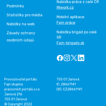
Nabídka práce z celé ČR
Podmínky
INwork.cz
Statistiky pro média
Mobilní aplikace
Fajn práce
Nabídky na web
Nabídka brigád po celé
Zásady ochrany
SR
osobních údajů
Fajn-brigady.sk
Provozovatel portálu
755 01 Janová
Fajn skupina
IČ: 28661141
pracovních portálů s.r.o.
DIČ: CZ28661141
Janová 216
755 01 Janová
© Copyright 2022