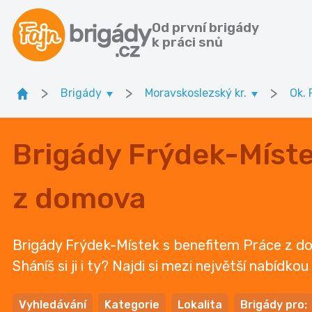
Od první brigády
k práci snů
>
>
>
Brigády
Moravskoslezský kr.
Ok. 
Brigády Frýdek-Míste
z domova
Brigády Frýdek-Místek s benefitem Práce z do
Sháníš si ji i ty? Najdi si mezi největší nabídko
Vyhledávání
Kategorie
Lokalita
Brigády pro: