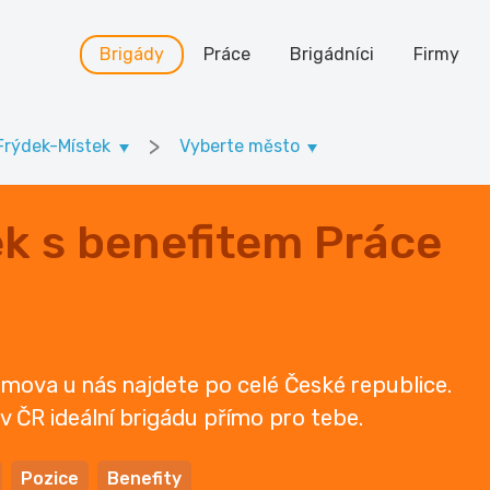
Brigády
Práce
Brigádníci
Firmy
>
Frýdek-Místek
Vyberte město
k s benefitem Práce
mova u nás najdete po celé České republice.
u v ČR ideální brigádu přímo pro tebe.
Pozice
Benefity