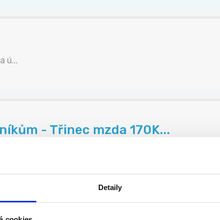
 ú...
íkům - Třinec mzda 170K...
..
Detaily
DPP/Č
á cookies