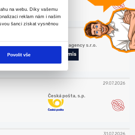
bsahu na webu. Díky vašemu
onalizaci reklam nám i našim
 svou šanci získat vysněnou
25.07.2026
ARTEMIS agency s.r.o.
Povolit vše
29.07.2026
Česká pošta, s.p.
31.07.2026