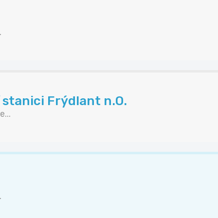
.
stanici Frýdlant n.O.
...
.