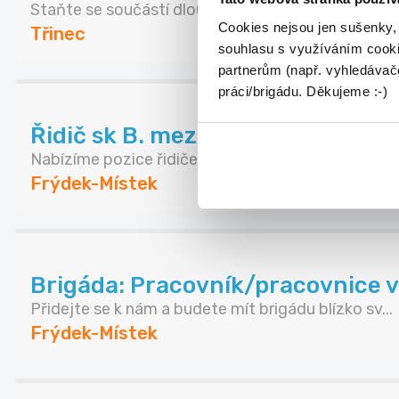
Staňte se součástí dlouholeté perspektivní, úkli...
Cookies nejsou jen sušenky,
Třinec
souhlasu s využíváním cooki
partnerům (např. vyhledávače
práci/brigádu. Děkujeme :-)
Řidič sk B. mezinárodní doprava, I
Nabízíme pozice řidiče sk. B, mezinárodní doprav..
Frýdek-Místek
Brigáda: Pracovník/pracovnice vn
Přidejte se k nám a budete mít brigádu blízko sv...
Frýdek-Místek