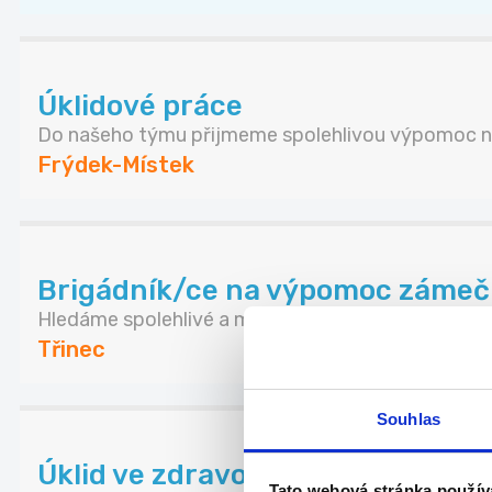
Úklidové práce
Do našeho týmu přijmeme spolehlivou výpomoc na
Frýdek-Místek
Brigádník/ce na výpomoc zámečn
Hledáme spolehlivé a manuálně zručné brigádníky .
Třinec
Souhlas
Úklid ve zdravotnictví na HPP/
Tato webová stránka použív