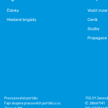
Články
Vložit inze
Hledané brigády
Ceník
Služby
Propagace
Provozovatel portálu
755 01 Janov
Fajn skupina pracovních portálů s.r.o.
IČ: 28661141