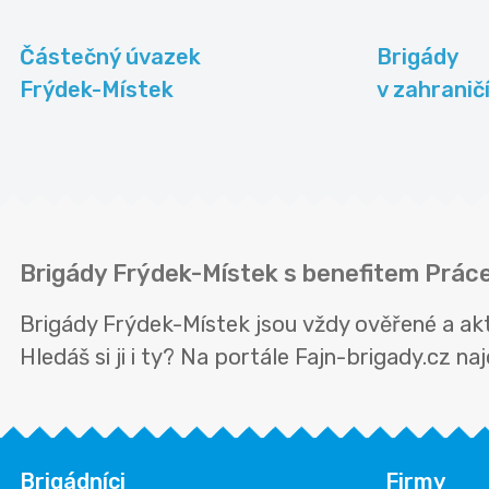
Částečný úvazek
Brigády
Frýdek-Místek
v zahranič
Brigády Frýdek-Místek s benefitem Prác
Brigády Frýdek-Místek jsou vždy ověřené a ak
Hledáš si ji i ty? Na portále Fajn-brigady.cz n
Brigádníci
Firmy