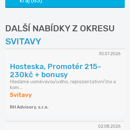
kraj (83)
DALŠÍ NABÍDKY Z OKRESU
SVITAVY
30.07.2026
Hosteska, Promotér 215-
230kč + bonusy
Hledáme usměvavou\vého, reprezentativní\ho a
kom...
Svitavy
RH Advisory, s.r.o.
02.08.2026