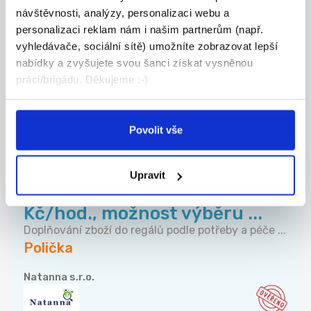
rekreačního objektu (Roh...
návštěvnosti, analýzy, personalizaci webu a
personalizaci reklam nám i našim partnerům (např.
Přijmeme brigádníka na úklid rekreačního
objektu...
vyhledávače, sociální sítě) umožníte zobrazovat lepší
Polička
nabídky a zvyšujete svou šanci získat vysněnou
práci/brigádu. Děkujeme :-)
SIGROUP s.r.o.
Povolit vše
TOP
Upravit
TOP Brigáda v Poličce za 174
Kč/hod., možnost výběru ...
Doplňování zboží do regálů podle potřeby a péče ...
Polička
Natanna s.r.o.