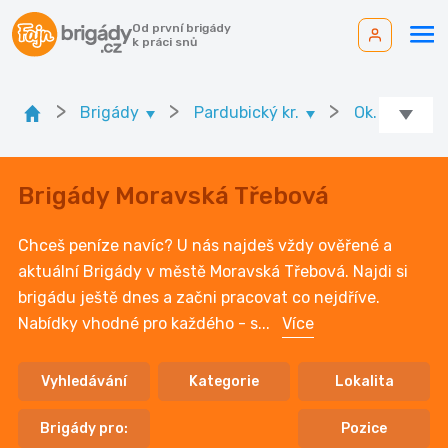
Od první brigády
k práci snů
>
>
>
Brigády
Pardubický kr.
Ok. Svitavy
Brigády Moravská Třebová
Chceš peníze navíc? U nás najdeš vždy ověřené a
aktuální Brigády v městě Moravská Třebová. Najdi si
brigádu ještě dnes a začni pracovat co nejdříve.
Nabídky vhodné pro každého - s
...
Více
Vyhledávání
Kategorie
Lokalita
Brigády pro:
Pozice