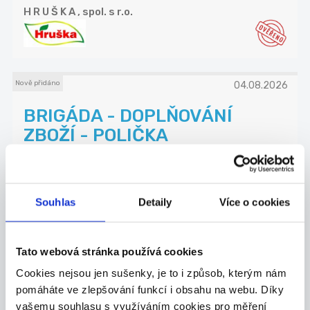
H R U Š K A , spol. s r.o.
Nově přidáno
04.08.2026
BRIGÁDA - DOPLŇOVÁNÍ
ZBOŽÍ - POLIČKA
💥Hledáme šikovné a SPOLEHLIVÉ brigádníky do
supe...
Polička
Souhlas
Detaily
Více o cookies
Thompson Personnel Management CZ s.r.o.
Tato webová stránka používá cookies
Cookies nejsou jen sušenky, je to i způsob, kterým nám
Nově přidáno
05.08.2026
pomáháte ve zlepšování funkcí i obsahu na webu. Díky
Přijmeme brigádníka na úklid
vašemu souhlasu s využíváním cookies pro měření