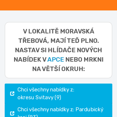
V LOKALITĚ
MORAVSKÁ
TŘEBOVÁ,
MAJÍ TEĎ PLNO.
NASTAV SI HLÍDAČE NOVÝCH
NABÍDEK V
APCE
NEBO MRKNI
NA VĚTŠÍ OKRUH:
Chci všechny nabídky z:
okresu Svitavy (9)
Chci všechny nabídky z: Pardubický