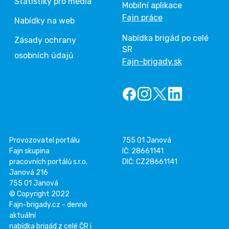
Statistiky pro média
Mobilní aplikace
Fajn práce
Nabídky na web
Nabídka brigád po celé
Zásady ochrany
SR
osobních údajů
Fajn-brigady.sk
Provozovatel portálu
755 01 Janová
Fajn skupina
IČ: 28661141
pracovních portálů s.r.o.
DIČ: CZ28661141
Janová 216
755 01 Janová
© Copyright 2022
Fajn-brigady.cz - denně
aktuální
nabídka brigád z celé ČR i