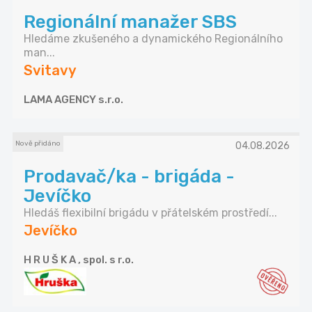
Regionální manažer SBS
Hledáme zkušeného a dynamického Regionálního
man...
Svitavy
LAMA AGENCY s.r.o.
Nově přidáno
04.08.2026
Prodavač/ka - brigáda -
Jevíčko
Hledáš flexibilní brigádu v přátelském prostředí...
Jevíčko
H R U Š K A , spol. s r.o.