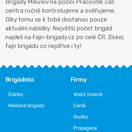
Brigády Mikulov na pozici Pracovník call
centra ručně kontrolujeme a ověřujeme.
Díky tomu se k tobě dostanou pouze
aktuální nabídky. Největší počet brigád
najdeš na Fajn-brigady.cz po celé ČR. Získej
fajn brigádu co nejdříve i ty!
Brigádníci
Firmy
Články
Vložit inzerát
Hledané brigády
Ceník
Služby
Propagace