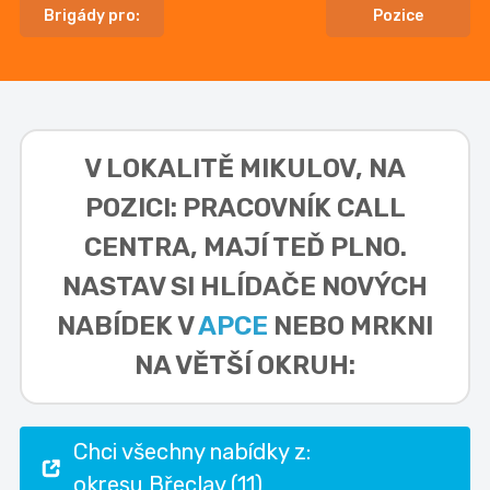
Brigády pro:
Pozice
V LOKALITĚ
MIKULOV, NA
POZICI: PRACOVNÍK CALL
CENTRA,
MAJÍ TEĎ PLNO.
NASTAV SI HLÍDAČE NOVÝCH
NABÍDEK V
APCE
NEBO MRKNI
NA VĚTŠÍ OKRUH:
Chci všechny nabídky z:
okresu Břeclav (11)