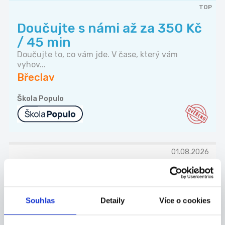
TOP
Doučujte s námi až za 350 Kč
/ 45 min
Doučujte to, co vám jde. V čase, který vám
vyhov...
Břeclav
Škola Populo
01.08.2026
Roznašeč/ka letáků Břeclav a
okolí – flexibilní brigá...
Hledáme spolehlivé a zodpovědné roznašeče
Souhlas
Detaily
Více o cookies
letáků...
Břeclav