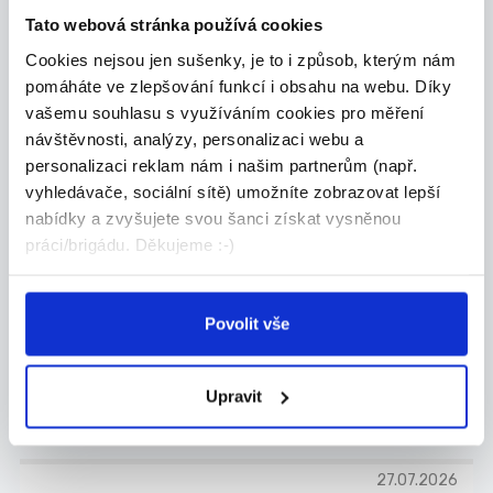
Tato webová stránka používá cookies
Ing. Marie Pěnčíková
Cookies nejsou jen sušenky, je to i způsob, kterým nám
pomáháte ve zlepšování funkcí i obsahu na webu. Díky
DALŠÍ NABÍDKY Z
CELÉ ČR
vašemu souhlasu s využíváním cookies pro měření
návštěvnosti, analýzy, personalizaci webu a
personalizaci reklam nám i našim partnerům (např.
DOPORUČUJEME
vyhledávače, sociální sítě) umožníte zobrazovat lepší
Obchodní zástupce pro
nabídky a zvyšujete svou šanci získat vysněnou
nemovitostní projekty
práci/brigádu. Děkujeme :-)
Hledáme zkušeného obchodníka, který posílí náš
t...
Celá ČR
Povolit vše
Valora Properity s.r.o.
Upravit
27.07.2026