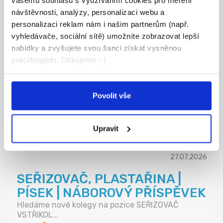
návštěvnosti, analýzy, personalizaci webu a
ZKUŠENÝ TECHNICKÝ
personalizaci reklam nám i našim partnerům (např.
NÁKUPČÍ | AŽ 70 000 KČ |
vyhledávače, sociální sítě) umožníte zobrazovat lepší
PÍSEK
nabídky a zvyšujete svou šanci získat vysněnou
práci/brigádu. Děkujeme :-)
Máte za sebou praxi v technickém nákupu a
domluv...
Celá ČR
Povolit vše
Grafton Recruitment s.r.o.
Upravit
27.07.2026
SEŘIZOVAČ, PLASTAŘINA |
PÍSEK | NÁBOROVÝ PŘÍSPĚVEK
Hledáme nové kolegy na pozice SEŘIZOVAČ
VSTŘIKOL...