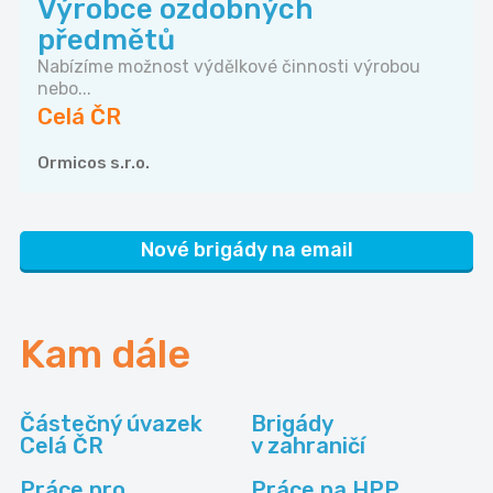
Výrobce ozdobných
předmětů
Nabízíme možnost výdělkové činnosti výrobou
nebo...
Celá ČR
Ormicos s.r.o.
Nové brigády na email
Kam dále
Částečný úvazek
Brigády
Celá ČR
v zahraničí
Práce pro
Práce na HPP