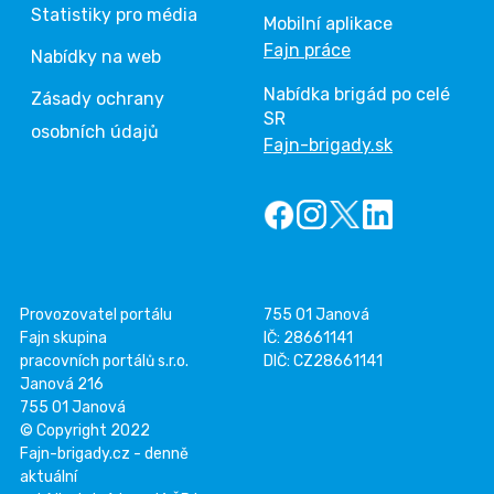
Statistiky pro média
Mobilní aplikace
Fajn práce
Nabídky na web
Nabídka brigád po celé
Zásady ochrany
SR
osobních údajů
Fajn-brigady.sk
Provozovatel portálu
755 01 Janová
Fajn skupina
IČ: 28661141
pracovních portálů s.r.o.
DIČ: CZ28661141
Janová 216
755 01 Janová
© Copyright 2022
Fajn-brigady.cz - denně
aktuální