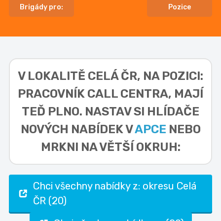
Brigády pro:
Pozice
V LOKALITĚ
CELÁ ČR, NA POZICI:
PRACOVNÍK CALL CENTRA,
MAJÍ
TEĎ PLNO. NASTAV SI HLÍDAČE
NOVÝCH NABÍDEK V
APCE
NEBO
MRKNI NA VĚTŠÍ OKRUH:
Chci všechny nabídky z: okresu Celá
ČR (20)