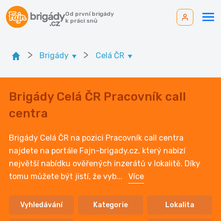
Od první brigády
k práci snů
>
>
Brigády
Celá ČR
Brigády Celá ČR Pracovník call
centra
Brigády Celá ČR na pozici Pracovník call centra
najdete na portále Fajn-brigady.cz, který nabízí
největší nabídku ověřených inzerátů v lokalitě. Díky
tomu můžete být jistí, že vyb
...
Více
Vyhledávání
Kategorie
Lokalita