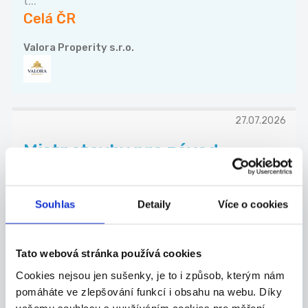
t...
Celá ČR
Valora Properity s.r.o.
27.07.2026
Mistr stavby pro závod
kolejových staveb
Co u nás budete dělat? - Řídit realizace sta...
Celá ČR
Souhlas
Detaily
Více o cookies
Chládek & Tintěra, a.s.
Tato webová stránka používá cookies
Cookies nejsou jen sušenky, je to i způsob, kterým nám
pomáháte ve zlepšování funkcí i obsahu na webu. Díky
27.07.2026
vašemu souhlasu s využíváním cookies pro měření