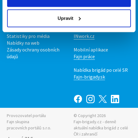
Kontakt
Mobilní aplikace
O nás
Fajn brigády
Upravit
Podmínky
Upravit předvolby cookies
Nabídka práce z celé ČR
Statistiky pro média
INwork.cz
Nabídky na web
Zásady ochrany osobních
Mobilní aplikace
údajů
Fajn práce
Nabídka brigád po celé SR
Fajn-brigady.sk
Provozovatel portálu
© Copyright 2026
Fajn skupina
Fajn-brigady.cz - denně
pracovních portálů s.r.o.
aktuální
nabídka brigád z celé
ČR i zahraničí