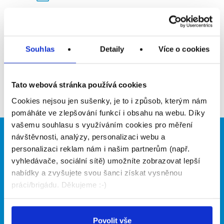
Upozornit na inzerát
Přidat do oblíbených
Souhlas
Detaily
Více o cookies
Zpět
Tato webová stránka používá cookies
Cookies nejsou jen sušenky, je to i způsob, kterým nám
pomáháte ve zlepšování funkcí i obsahu na webu. Díky
vašemu souhlasu s využíváním cookies pro měření
návštěvnosti, analýzy, personalizaci webu a
Brigádníci
Firmy
personalizaci reklam nám i našim partnerům (např.
vyhledávače, sociální sítě) umožníte zobrazovat lepší
Články
Vložit inzerát
Hledané brigády
Ceník
nabídky a zvyšujete svou šanci získat vysněnou
Propagace
práci/brigádu. Děkujeme :-)
O portálu
Naše další projekty
Povolit vše