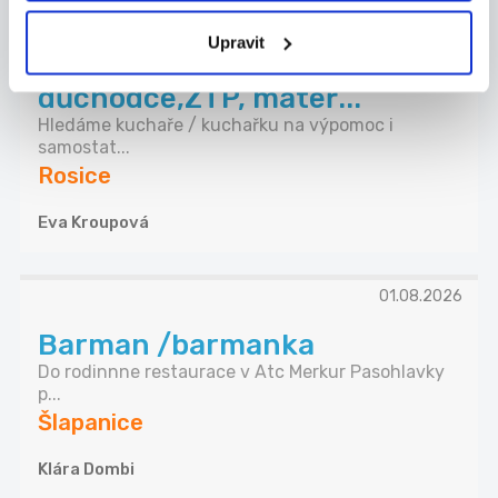
Kuchař/ka na
Upravit
výpomoc(vhodné i pro
důchodce,ZTP, mateř...
Hledáme kuchaře / kuchařku na výpomoc i
samostat...
Rosice
Eva Kroupová
01.08.2026
Barman /barmanka
Do rodinnne restaurace v Atc Merkur Pasohlavky
p...
Šlapanice
Klára Dombi