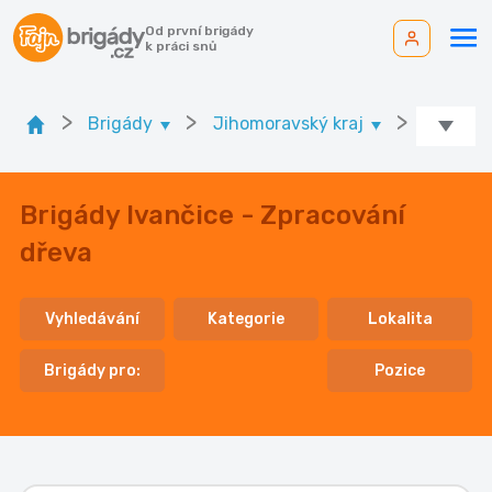
Od první brigády
k práci snů
>
>
>
Brigády
Jihomoravský kraj
Ok. Brn
Brigády Ivančice - Zpracování
dřeva
Vyhledávání
Kategorie
Lokalita
Brigády pro:
Pozice