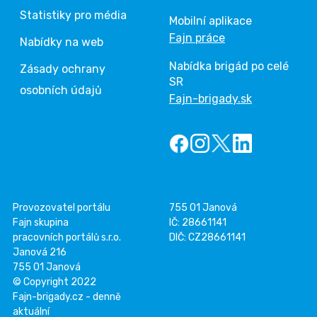
Statistiky pro média
Mobilní aplikace
Fajn práce
Nabídky na web
Nabídka brigád po celé
Zásady ochrany
SR
osobních údajů
Fajn-brigady.sk
Provozovatel portálu
755 01 Janová
Fajn skupina
IČ: 28661141
pracovních portálů s.r.o.
DIČ: CZ28661141
Janová 216
755 01 Janová
© Copyright 2022
Fajn-brigady.cz - denně
aktuální