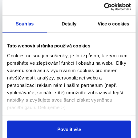
pro...
Modřice
Souhlas
Detaily
Více o cookies
FIRESTA-Fišer, rekonstrukce, stavby a.s.
Tato webová stránka používá cookies
Cookies nejsou jen sušenky, je to i způsob, kterým nám
01.08.2026
pomáháte ve zlepšování funkcí i obsahu na webu. Díky
Pomocný projektant - vodní
vašemu souhlasu s využíváním cookies pro měření
návštěvnosti, analýzy, personalizaci webu a
hospodářství
personalizaci reklam nám i našim partnerům (např.
Nabízíme dlouhodobou brigádu v oboru s možností
vyhledávače, sociální sítě) umožníte zobrazovat lepší
...
nabídky a zvyšujete svou šanci získat vysněnou
Modřice
práci/brigádu. Děkujeme :-)
PURECO Environment s.r.o.
Povolit vše
01.08.2026