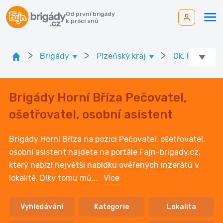
Od první brigády
k práci snů
>
>
>
Brigády
Plzeňský kraj
Ok. Plzeň - s
Brigády Horní Bříza Pečovatel,
ošetřovatel, osobní asistent
Brigády Horní Bříza na pozici Pečovatel, ošetřovatel,
osobní asistent najdete na portále Fajn-brigady.cz,
který nabízí největší nabídku ověřených inzerátů v
lokalitě. Díky tomu mů
...
Více
Vyhledávání
Kategorie
Lokalita