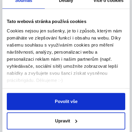
Koordinátor výroby |
Souhlas
Detaily
Více o cookies
potravinářství | 60 000 Kč
Máte zkušenosti s plánováním a řízením výroby?
Tato webová stránka používá cookies
P...
Celá ČR
Cookies nejsou jen sušenky, je to i způsob, kterým nám
pomáháte ve zlepšování funkcí i obsahu na webu. Díky
Grafton Recruitment s.r.o.
vašemu souhlasu s využíváním cookies pro měření
návštěvnosti, analýzy, personalizaci webu a
personalizaci reklam nám i našim partnerům (např.
vyhledávače, sociální sítě) umožníte zobrazovat lepší
nabídky a zvyšujete svou šanci získat vysněnou
24.07.2026
práci/brigádu. Děkujeme :-)
CNC frézař | Bez nočních
směn
Povolit vše
Máš technické myšlení, baví tě stroje a chceš pr...
Celá ČR
Upravit
Grafton Recruitment s.r.o.