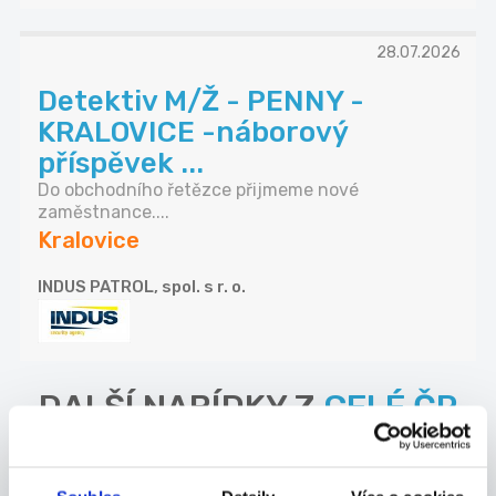
28.07.2026
Detektiv M/Ž - PENNY -
KRALOVICE -náborový
příspěvek ...
Do obchodního řetězce přijmeme nové
zaměstnance....
Kralovice
INDUS PATROL, spol. s r. o.
DALŠÍ NABÍDKY Z
CELÉ ČR
23.07.2026