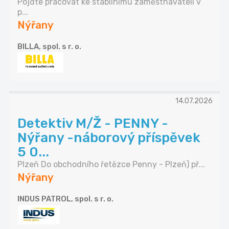
Pojďte pracovat ke stabilnímu zaměstnavateli v
p...
Nýřany
BILLA, spol. s r. o.
14.07.2026
Detektiv M/Ž - PENNY -
Nýřany -náborový příspěvek
5 0...
Plzeň Do obchodního řetězce Penny - Plzeň) př...
Nýřany
INDUS PATROL, spol. s r. o.