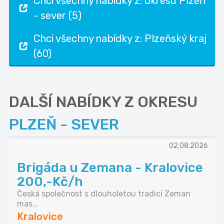
Chci všechny nabídky z: okresu Plzeň
- sever (5)
Chci všechny nabídky z: Plzeňský kraj
(60)
DALŠÍ NABÍDKY Z OKRESU
PLZEŇ - SEVER
02.08.2026
Brigáda u Zemana - Kralovice
200,-Kč/h
Česká společnost s dlouholetou tradicí Zeman
mas...
Kralovice