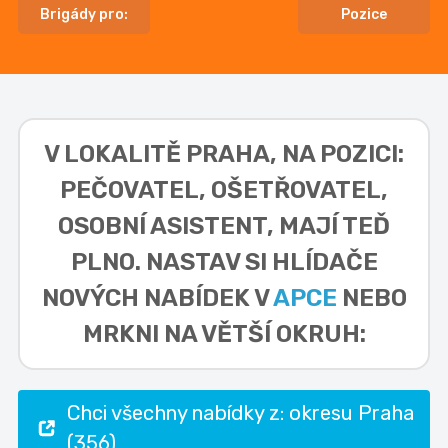
Brigády pro:
Pozice
V LOKALITĚ
PRAHA, NA POZICI:
PEČOVATEL, OŠETŘOVATEL,
OSOBNÍ ASISTENT,
MAJÍ TEĎ
PLNO. NASTAV SI HLÍDAČE
NOVÝCH NABÍDEK V
APCE
NEBO
MRKNI NA VĚTŠÍ OKRUH:
Chci všechny nabídky z: okresu Praha
(356)