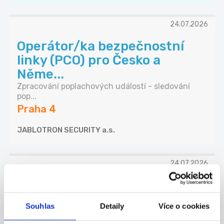
24.07.2026
Operátor/ka bezpečnostní
linky (PCO) pro Česko a
Něme...
Zpracování poplachových událostí - sledování
pop...
Praha 4
JABLOTRON SECURITY a.s.
24.07.2026
Hledáme pomocnou ruku do
kuchyně (Víkendový
Souhlas
Detaily
Více o cookies
přivýděle...