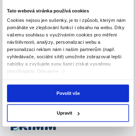
Do našeho týmu hledáme spolehlivou pomocnou
sílu...
Tato webová stránka používá cookies
Praha 5
Cookies nejsou jen sušenky, je to i způsob, kterým nám
Liběna KUBIŠOVÁ
pomáháte ve zlepšování funkcí i obsahu na webu. Díky
vašemu souhlasu s využíváním cookies pro měření
návštěvnosti, analýzy, personalizaci webu a
personalizaci reklam nám i našim partnerům (např.
vyhledávače, sociální sítě) umožníte zobrazovat lepší
25.07.2026
nabídky a zvyšujete svou šanci získat vysněnou
Brigáda – Ostraha objektu v
práci/brigádu. Děkujeme :-)
centru Prahy
Hledáme spolehlivé a zodpovědné brigádníky na
Povolit vše
os...
Praha 1
Upravit
PRIMM bezpečnostní služba s.r.o.