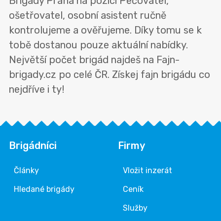
Brigády Praha na pozici Pečovatel,
ošetřovatel, osobní asistent ručně
kontrolujeme a ověřujeme. Díky tomu se k
tobě dostanou pouze aktuální nabídky.
Největší počet brigád najdeš na Fajn-
brigady.cz po celé ČR. Získej fajn brigádu co
nejdříve i ty!
Brigádníci
Firmy
Články
Vložit inzerát
Hledané brigády
Ceník
Služby