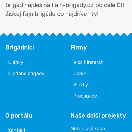
brigád najdeš na Fajn-brigady.cz po celé ČR.
Získej fajn brigádu co nejdříve i ty!
Brigádníci
Firmy
Články
Vložit inzerát
Hledané brigády
Ceník
Služby
Propagace
O portálu
Naše další projekty
Mobilní aplikace
Kontakt