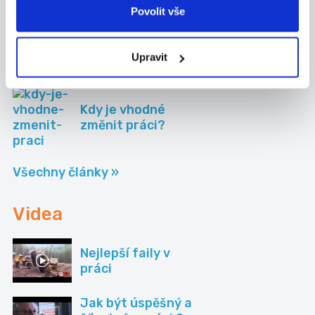
Povolit vše
Využij nové filtry v
apce pro Android a
měj přesnější
Upravit
nabídky
Kdy je vhodné
změnit práci?
Všechny články »
Videa
Nejlepší faily v
práci
Jak být úspěšný a