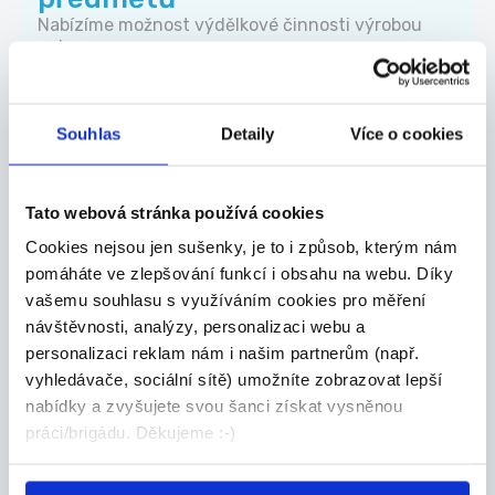
Nabízíme možnost výdělkové činnosti výrobou
nebo...
Celá ČR
Ormicos s.r.o.
Souhlas
Detaily
Více o cookies
Tato webová stránka používá cookies
Kategorie
brigád
Cookies nejsou jen sušenky, je to i způsob, kterým nám
pomáháte ve zlepšování funkcí i obsahu na webu. Díky
vašemu souhlasu s využíváním cookies pro měření
Administrativa
návštěvnosti, analýzy, personalizaci webu a
Manuální
personalizaci reklam nám i našim partnerům (např.
Obchod-služby
vyhledávače, sociální sítě) umožníte zobrazovat lepší
nabídky a zvyšujete svou šanci získat vysněnou
Ostatní
práci/brigádu. Děkujeme :-)
Články