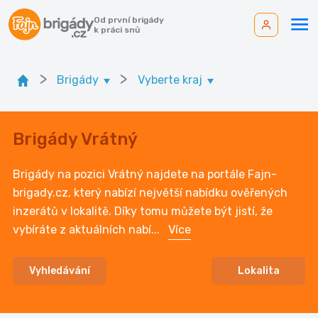
Od první brigády
k práci snů
>
>
Brigády
Vyberte kraj
Brigády Vrátný
Brigády na pozici Vrátný najdete na portále Fajn-
brigady.cz, který nabízí největší nabídku ověřených
inzerátů v lokalitě. Díky tomu můžete být jistí, že
vybíráte z aktuálních nabí
...
Více
Vyhledávání
Lokalita