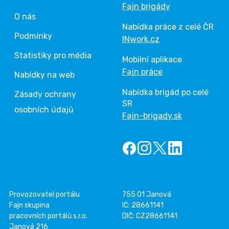
Fajn brigády
O nás
Nabídka práce z celé ČR
Podmínky
INwork.cz
Statistiky pro média
Mobilní aplikace
Fajn práce
Nabídky na web
Nabídka brigád po celé
Zásady ochrany
SR
osobních údajů
Fajn-brigady.sk
Provozovatel portálu
755 01 Janová
Fajn skupina
IČ: 28661141
pracovních portálů s.r.o.
DIČ: CZ28661141
Janová 216