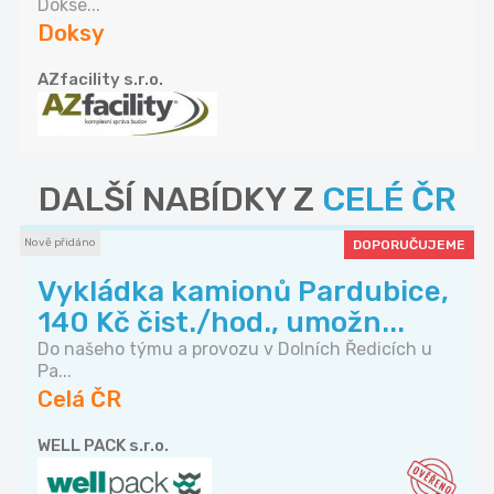
Dokse...
Doksy
AZfacility s.r.o.
DALŠÍ NABÍDKY Z
CELÉ ČR
Nově přidáno
DOPORUČUJEME
Vykládka kamionů Pardubice,
140 Kč čist./hod., umožn...
Do našeho týmu a provozu v Dolních Ředicích u
Pa...
Celá ČR
WELL PACK s.r.o.