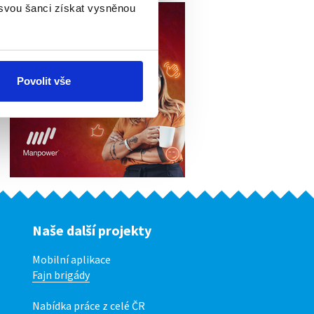
 svou šanci získat vysněnou
Povolit vše
Naše další projekty
Mobilní aplikace
Fajn brigády
Nabídka práce z celé ČR