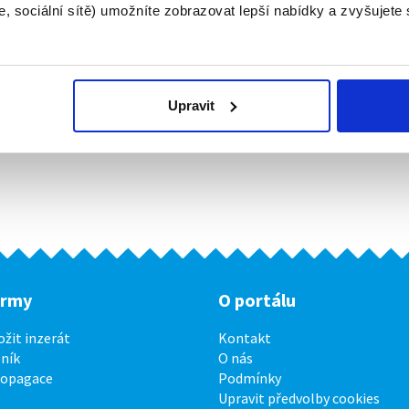
, sociální sítě) umožníte zobrazovat lepší nabídky a zvyšujete
Upravit
irmy
O portálu
ožit inzerát
Kontakt
ník
O nás
ropagace
Podmínky
Upravit předvolby cookies