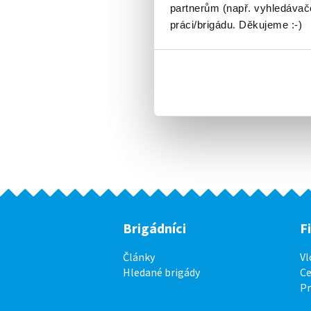
partnerům (např. vyhledávače
práci/brigádu. Děkujeme :-)
Brigádníci
F
Články
Vl
Hledané brigády
Ce
P