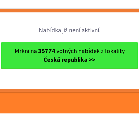
Brigády
Práce
Brigádníci
Firmy
Nabídka již není aktivní.
okres Zlín
Zlín
Inženýr kvality️ | Pružná p...
Mrkni na
35774
volných nabídek z lokality
Česká republika >>
| Pružná pracovní doba | I
(A13772)