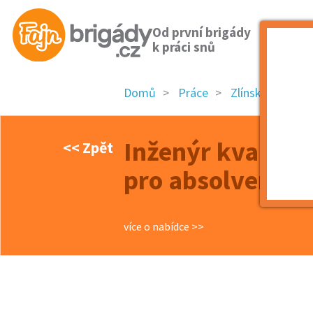
Od první brigády
k práci snů
Domů
Práce
Zlínský kraj
Inženýr kvality️ 
<< Zpět
pro absolventy 
více o nabídce >>