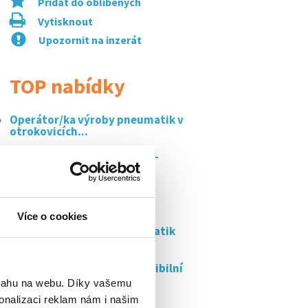
Přidat do oblíbených
Vytisknout
Upozornit na inzerát
TOP nabídky
Operátor/ka výroby pneumatik v
otrokovicích...
Vedoucí prodejny skechers –
zlaté jablko...
Operátor výroby m/ž –
otrokovice s...
Více o cookies
Operátor/ka výroby pneumatik
ve zlíně |...
Lektor/lektorka (ozp) – flexibilní
práce s...
bsahu na webu. Díky vašemu
onalizaci reklam nám i našim