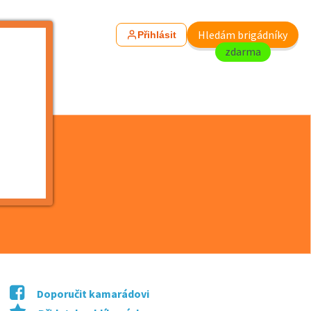
Hledám brigádníky
Přihlásit
zdarma
Doporučit kamarádovi