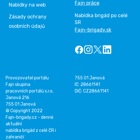
Fajn práce
Nabídky na web
Nabídka brigád po celé
Zásady ochrany
SR
osobních údajů
Fajn-brigady.sk
Provozovatel portálu
755 01 Janová
Fajn skupina
IČ: 28661141
pracovních portálů s.r.o.
DIČ: CZ28661141
Janová 216
755 01 Janová
© Copyright 2022
Fajn-brigady.cz - denně
aktuální
nabídka brigád z celé ČR i
zahraničí