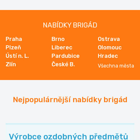
NABÍDKY BRIGÁD
Praha
Brno
Ostrava
Plzeň
Liberec
Olomouc
Ústí n. L.
Pardubice
Hradec
Zlín
České B.
Všechna města
Nejpopulárnější nabídky brigád
Výrobce ozdobných předmětů