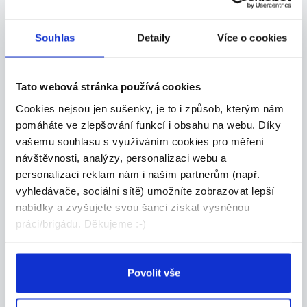
Souhlas
Detaily
Více o cookies
Tato webová stránka používá cookies
Doporučujeme
Cookies nejsou jen sušenky, je to i způsob, kterým nám
pomáháte ve zlepšování funkcí i obsahu na webu. Díky
vašemu souhlasu s využíváním cookies pro měření
návštěvnosti, analýzy, personalizaci webu a
DOPORUČUJEME
personalizaci reklam nám i našim partnerům (např.
Uklízeč/ka kanceláří
vyhledávače, sociální sítě) umožníte zobrazovat lepší
nabídky a zvyšujete svou šanci získat vysněnou
Česká republika
práci/brigádu. Děkujeme :-)
Škola Populo
Povolit vše
DOPORUČUJEME
Brigáda v Mekáči u Karlova