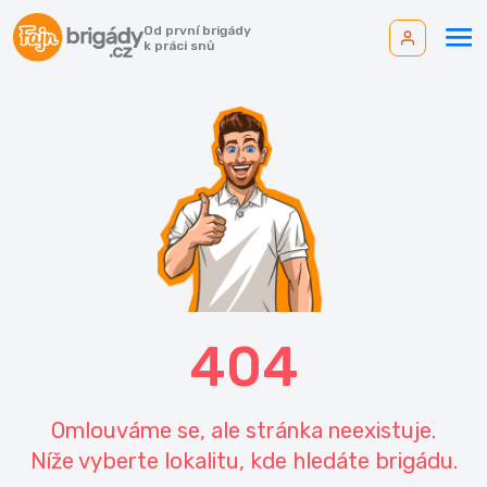
Od první brigády
k práci snů
404
Omlouváme se, ale stránka neexistuje.
Níže vyberte lokalitu, kde hledáte brigádu.