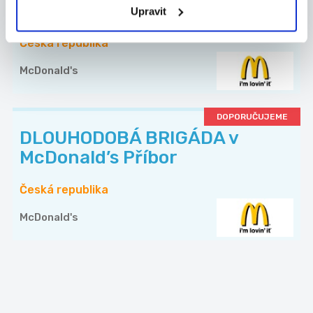
mostu - 150 Kč/hodina
Upravit
Česká republika
McDonald's
DOPORUČUJEME
DLOUHODOBÁ BRIGÁDA v
McDonald’s Příbor
Česká republika
McDonald's