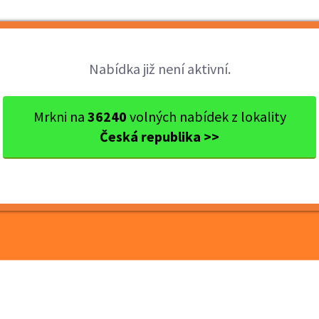
Brigády
Práce
Brigádníci
Firmy
Nabídka již není aktivní.
okres Olomouc
Olomouc
Výrobní manipulant, mzda a
Mrkni na
36240
volných nabídek z lokality
Česká republika >>
ant, mzda až 39.000Kč,
MA (A704)