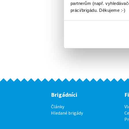
partnerům (např. vyhledávače
práci/brigádu. Děkujeme :-)
Brigádníci
F
Články
Vl
Hledané brigády
Ce
P