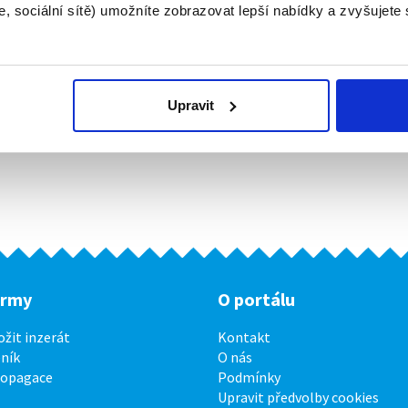
, sociální sítě) umožníte zobrazovat lepší nabídky a zvyšujete
Upravit
irmy
O portálu
ožit inzerát
Kontakt
ník
O nás
ropagace
Podmínky
Upravit předvolby cookies