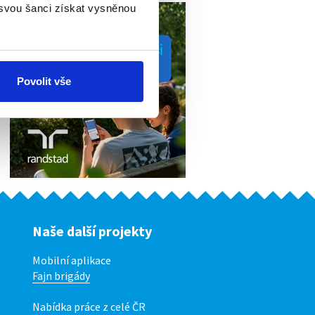
 svou šanci získat vysněnou
Povolit vše
Naše další projekty
Mobilní aplikace
Fajn brigády
Nabídka práce z celé ČR