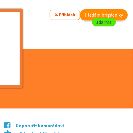
Hledám brigádníky
Přihlásit
zdarma
ž...
Doporučit kamarádovi