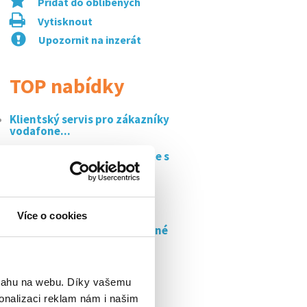
Přidat do oblíbených
Vytisknout
Upozornit na inzerát
TOP nabídky
Klientský servis pro zákazníky
vodafone...
Vyhrazeno pro ozp: doučujte s
námi a...
Hledáme operátory/ky do
strojírenství -...
Více o cookies
Kuchař/ka do vš menzy - volné
víkendy a...
Prodavač/ka úseku ovoce -
zelenina,...
bsahu na webu. Díky vašemu
onalizaci reklam nám i našim