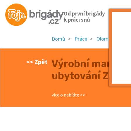
Od první brigády
k práci snů
Domů
Práce
Olomoucký kraj
Výrobní manipul
<< Zpět
ubytování ZDAR
více o nabídce >>