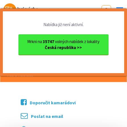
Od první brigády
k práci snů
Nabídka již není aktivní.
Domů
Práce
Olomoucký kraj
okres Olomouc
Olomouc
Strojírenský dělník Hlubočky
Mrkni na
35747
volných nabídek z lokality
Česká republika >>
<< Zpět
Strojírenský dělník Hlubočky
více o nabídce >>
Doporučit kamarádovi
Poslat na email