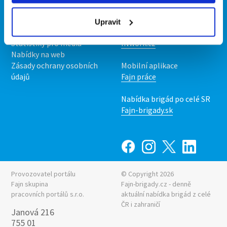
O nás
Fajn brigády
Podmínky
Upravit
Upravit předvolby cookies
Nabídka práce z celé ČR
Statistiky pro média
INwork.cz
Nabídky na web
Zásady ochrany osobních
Mobilní aplikace
údajů
Fajn práce
Nabídka brigád po celé SR
Fajn-brigady.sk
Provozovatel portálu
© Copyright 2026
Fajn skupina
Fajn-brigady.cz - denně
pracovních portálů s.r.o.
aktuální
nabídka brigád z celé
ČR i zahraničí
Janová 216
755 01