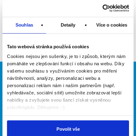
Upozornit na inzerát
Přidat do oblíbených
Souhlas
Detaily
Více o cookies
Zpět
Tato webová stránka používá cookies
Cookies nejsou jen sušenky, je to i způsob, kterým nám
pomáháte ve zlepšování funkcí i obsahu na webu. Díky
vašemu souhlasu s využíváním cookies pro měření
Brigádníci
Firmy
návštěvnosti, analýzy, personalizaci webu a
personalizaci reklam nám i našim partnerům (např.
Články
Vložit inzerát
vyhledávače, sociální sítě) umožníte zobrazovat lepší
Hledané brigády
Ceník
nabídky a zvyšujete svou šanci získat vysněnou
Propagace
práci/brigádu. Děkujeme :-)
O portálu
Naše další projekty
Povolit vše
Kontakt
Mobilní aplikace