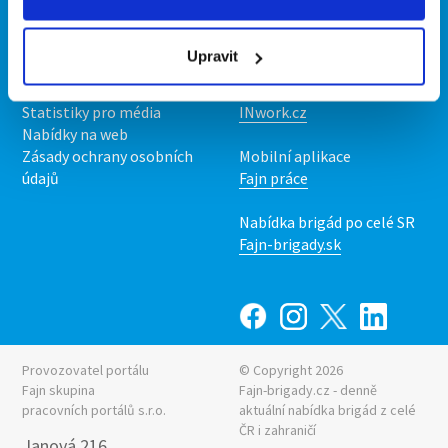
Kontakt
Mobilní aplikace
O nás
Fajn brigády
Upravit
Podmínky
Upravit předvolby cookies
Nabídka práce z celé ČR
Statistiky pro média
INwork.cz
Nabídky na web
Zásady ochrany osobních
Mobilní aplikace
údajů
Fajn práce
Nabídka brigád po celé SR
Fajn-brigady.sk
Provozovatel portálu
© Copyright 2026
Fajn skupina
Fajn-brigady.cz - denně
pracovních portálů s.r.o.
aktuální
nabídka brigád z celé
ČR i zahraničí
Janová 216