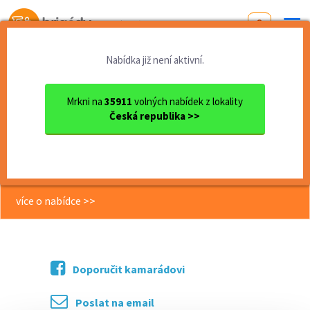
Od první brigády
k práci snů
Nabídka již není aktivní.
Domů
Práce
Liberecký kraj
okres Liberec
Liberec
Svářeč plastů pouze denní s...
Mrkni na
35911
volných nabídek z lokality
Česká republika >>
<< Zpět
Svářeč plastů pouze denní směna
(A13631)
více o nabídce >>
Doporučit kamarádovi
Poslat na email