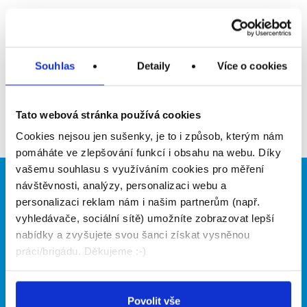
Upozornit na inzerát
Přidat do oblíbených
Souhlas
Detaily
Více o cookies
Zpět
Tato webová stránka používá cookies
Cookies nejsou jen sušenky, je to i způsob, kterým nám
pomáháte ve zlepšování funkcí i obsahu na webu. Díky
vašemu souhlasu s využíváním cookies pro měření
návštěvnosti, analýzy, personalizaci webu a
Brigádníci
Firmy
personalizaci reklam nám i našim partnerům (např.
Články
Vložit inzerát
vyhledávače, sociální sítě) umožníte zobrazovat lepší
Hledané brigády
Ceník
nabídky a zvyšujete svou šanci získat vysněnou
Propagace
práci/brigádu. Děkujeme :-)
O portálu
Naše další projekty
Povolit vše