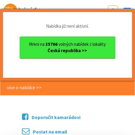
Od první brigády
k práci snů
Nabídka již není aktivní.
Domů
Práce
Liberecký kraj
okres Liberec
Liberec
DISPEČER/KA PULTU CENTRÁLNÍ...
Mrkni na
35766
volných nabídek z lokality
Česká republika >>
<< Zpět
DISPEČER/KA PULTU CENTRÁLNÍ
OCHRANY (PCO - zabezpečení)
více o nabídce >>
Doporučit kamarádovi
Poslat na email