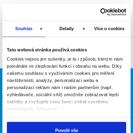
Upozornit na inzerát
Přidat do oblíbených
Souhlas
Detaily
Více o cookies
Zpět
Tato webová stránka používá cookies
Cookies nejsou jen sušenky, je to i způsob, kterým nám
pomáháte ve zlepšování funkcí i obsahu na webu. Díky
vašemu souhlasu s využíváním cookies pro měření
návštěvnosti, analýzy, personalizaci webu a
Brigádníci
Firmy
personalizaci reklam nám i našim partnerům (např.
Články
Vložit inzerát
vyhledávače, sociální sítě) umožníte zobrazovat lepší
Hledané brigády
Ceník
nabídky a zvyšujete svou šanci získat vysněnou
Propagace
práci/brigádu. Děkujeme :-)
O portálu
Naše další projekty
Povolit vše