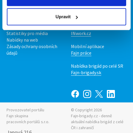
Kontakt
Mobilní aplikace
O nás
Fajn brigády
Upravit
Podmínky
Upravit předvolby cookies
Nabídka práce z celé ČR
Statistiky pro média
INwork.cz
Nabídky na web
Zásady ochrany osobních
Mobilní aplikace
údajů
Fajn práce
Nabídka brigád po celé SR
Fajn-brigady.sk
Provozovatel portálu
© Copyright 2026
Fajn skupina
Fajn-brigady.cz - denně
pracovních portálů s.r.o.
aktuální
nabídka brigád z celé
ČR i zahraničí
Janová 216