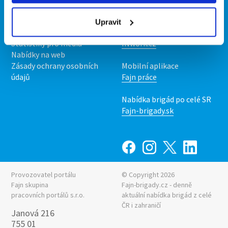
O nás
Fajn brigády
Podmínky
Upravit
Upravit předvolby cookies
Nabídka práce z celé ČR
Statistiky pro média
INwork.cz
Nabídky na web
Zásady ochrany osobních
Mobilní aplikace
údajů
Fajn práce
Nabídka brigád po celé SR
Fajn-brigady.sk
Provozovatel portálu
© Copyright 2026
Fajn skupina
Fajn-brigady.cz - denně
pracovních portálů s.r.o.
aktuální
nabídka brigád z celé
ČR i zahraničí
Janová 216
755 01