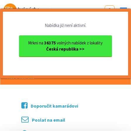
Od první brigády
k práci snů
Nabídka již není aktivní.
Domů
Práce
Liberecký kraj
okres Liberec
Liberec
Řidič (sk. B) pro Planeo, L...
Mrkni na
36375
volných nabídek z lokality
Česká republika >>
<< Zpět
Řidič (sk. B) pro Planeo, Liberec
více o nabídce >>
Doporučit kamarádovi
Poslat na email