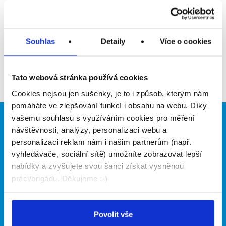
Upozornit na inzerát
Přidat do oblíbených
Souhlas
Detaily
Více o cookies
Zpět
Tato webová stránka používá cookies
Cookies nejsou jen sušenky, je to i způsob, kterým nám
pomáháte ve zlepšování funkcí i obsahu na webu. Díky
vašemu souhlasu s využíváním cookies pro měření
Brigádníci
Firmy
návštěvnosti, analýzy, personalizaci webu a
personalizaci reklam nám i našim partnerům (např.
Články
Vložit inzerát
vyhledávače, sociální sítě) umožníte zobrazovat lepší
Hledané brigády
Ceník
nabídky a zvyšujete svou šanci získat vysněnou
Propagace
práci/brigádu. Děkujeme :-)
O portálu
Naše další projekty
Povolit vše
Kontakt
Mobilní aplikace