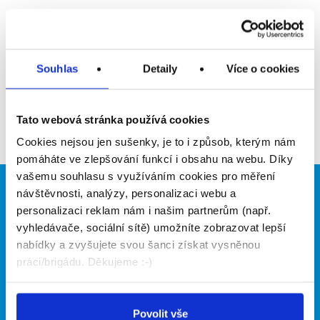
Upozornit na inzerát
Přidat do oblíbených
Souhlas
Detaily
Více o cookies
Zpět
Tato webová stránka používá cookies
Cookies nejsou jen sušenky, je to i způsob, kterým nám
pomáháte ve zlepšování funkcí i obsahu na webu. Díky
vašemu souhlasu s využíváním cookies pro měření
návštěvnosti, analýzy, personalizaci webu a
Brigádníci
Firmy
personalizaci reklam nám i našim partnerům (např.
Články
Vložit inzerát
vyhledávače, sociální sítě) umožníte zobrazovat lepší
Hledané brigády
Ceník
nabídky a zvyšujete svou šanci získat vysněnou
Propagace
práci/brigádu. Děkujeme :-)
O portálu
Naše další projekty
Povolit vše