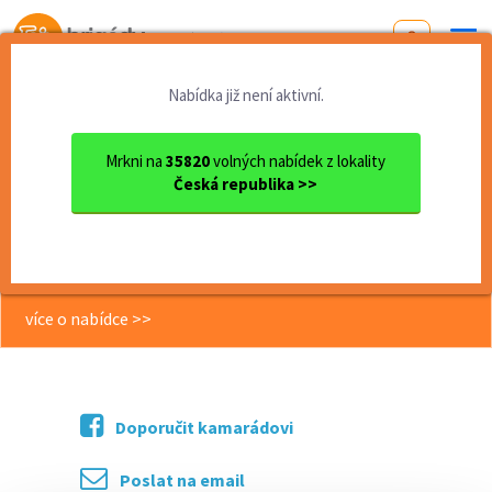
Od první brigády
k práci snů
Nabídka již není aktivní.
Domů
Práce
Jihomoravský kraj
okres Brno
Brno
Cukrář/ka v cukrárně Větrní...
Mrkni na
35820
volných nabídek z lokality
Česká republika >>
<< Zpět
Cukrář/ka v cukrárně Větrník - i bez
vyučení
více o nabídce >>
Doporučit kamarádovi
Poslat na email