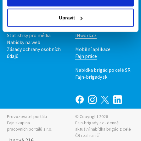
Kontakt
Mobilní aplikace
O nás
Fajn brigády
Upravit
Podmínky
Upravit předvolby cookies
Nabídka práce z celé ČR
Statistiky pro média
INwork.cz
Nabídky na web
Zásady ochrany osobních
Mobilní aplikace
údajů
Fajn práce
Nabídka brigád po celé SR
Fajn-brigady.sk
Provozovatel portálu
© Copyright 2026
Fajn skupina
Fajn-brigady.cz - denně
pracovních portálů s.r.o.
aktuální
nabídka brigád z celé
ČR i zahraničí
Janová 216