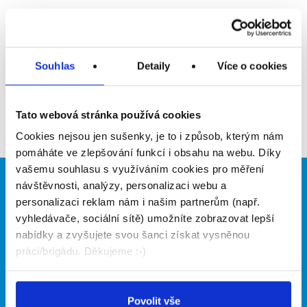
Upozornit na inzerát
Přidat do oblíbených
Souhlas
Detaily
Více o cookies
Zpět
Tato webová stránka používá cookies
Cookies nejsou jen sušenky, je to i způsob, kterým nám
pomáháte ve zlepšování funkcí i obsahu na webu. Díky
vašemu souhlasu s využíváním cookies pro měření
návštěvnosti, analýzy, personalizaci webu a
Brigádníci
Firmy
personalizaci reklam nám i našim partnerům (např.
Články
Vložit inzerát
vyhledávače, sociální sítě) umožníte zobrazovat lepší
Hledané brigády
Ceník
nabídky a zvyšujete svou šanci získat vysněnou
Propagace
práci/brigádu. Děkujeme :-)
O portálu
Naše další projekty
Povolit vše