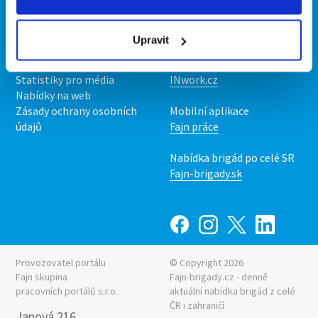
Kontakt
Mobilní aplikace
O nás
Fajn brigády
Upravit
Podmínky
Upravit předvolby cookies
Nabídka práce z celé ČR
Statistiky pro média
INwork.cz
Nabídky na web
Zásady ochrany osobních
Mobilní aplikace
údajů
Fajn práce
Nabídka brigád po celé SR
Fajn-brigady.sk
Provozovatel portálu
© Copyright 2026
Fajn skupina
Fajn-brigady.cz - denně
pracovních portálů s.r.o.
aktuální
nabídka brigád z celé
ČR i zahraničí
Janová 216