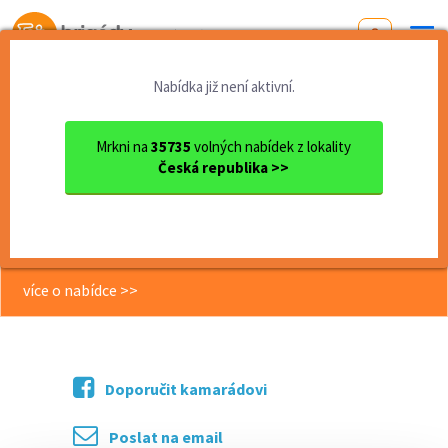
Od první brigády
k práci snů
Nabídka již není aktivní.
Domů
Práce
Jihomoravský kraj
okres Brno
Brno
Operátor výroby - Brno - Mz...
Mrkni na
35735
volných nabídek z lokality
Česká republika >>
<< Zpět
Operátor výroby - Brno - Mzda až 36
000 Kč. Nástup ihned! (m/ž)
více o nabídce >>
Doporučit kamarádovi
Poslat na email