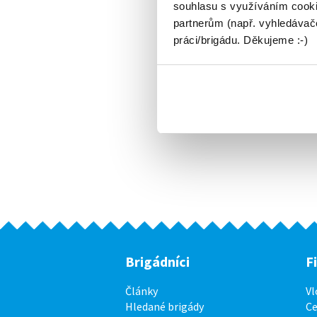
souhlasu s využíváním cooki
partnerům (např. vyhledávače
práci/brigádu. Děkujeme :-)
Brigádníci
F
Články
Vl
Hledané brigády
Ce