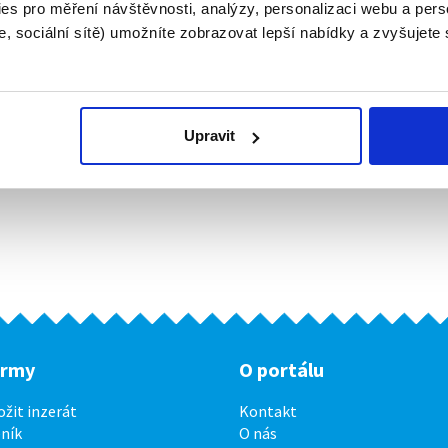
es pro měření návštěvnosti, analýzy, personalizaci webu a pers
, sociální sítě) umožníte zobrazovat lepší nabídky a zvyšujete
Upravit
irmy
O portálu
ožit inzerát
Kontakt
ník
O nás