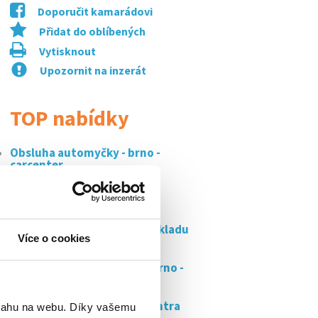
Doporučit kamarádovi
Přidat do oblíbených
Vytisknout
Upozornit na inzerát
TOP nabídky
Obsluha automyčky - brno -
carcenter
Specialista*ka zákaznické
podpory vodafone...
Pohodová, super práce ve skladu
Více o cookies
s...
Skladník/skladnice s vzv - brno -
až 38 000...
Pracovník distribučního centra
bsahu na webu. Díky vašemu
amazon