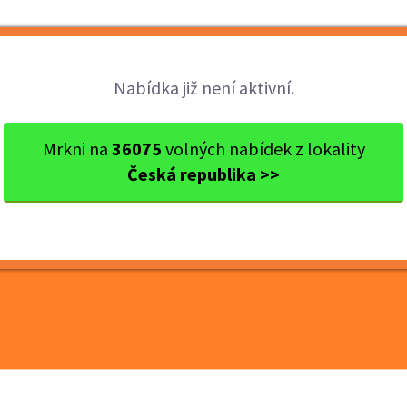
Brigády
Práce
Brigádníci
Firmy
Nabídka již není aktivní.
raj
okres Brno
Brno
Jednoduchá práce ve výrobě ...
Mrkni na
36075
volných nabídek z lokality
Česká republika >>
ce ve výrobě dárkových
é i pro absolventy |