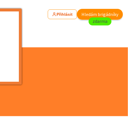
Hledám brigádníky
Přihlásit
zdarma