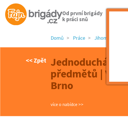
Od první brigády
k práci snů
Domů
Práce
Jihomoravský k
Jednoduchá prá
<< Zpět
předmětů | Vhodn
Brno
více o nabídce >>