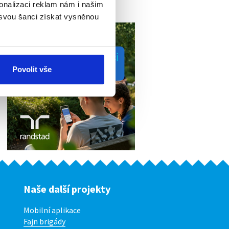
onalizaci reklam nám i našim
 svou šanci získat vysněnou
Povolit vše
Naše další projekty
Mobilní aplikace
Fajn brigády