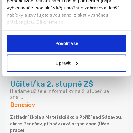
personalizaci reklam nám i našim partnerům (např.
19.06.2026
vyhledávače, sociální sítě) umožníte zobrazovat lepší
nabídky a zvyšujete svou šanci získat vysněnou
Asistent/ka pedagoga
práci/brigádu. Děkujeme :-)
Závodní stravování, příspěvek na penzijní připoj...
Benešov
Povolit vše
Základní škola Krhanice, okres Benešov (Úřad
práce)
Upravit
19.06.2026
Učitel/ka 2. stupně ZŠ
Hledáme učitele informatiky na 2. stupeň se
znal...
Benešov
Základní škola a Mateřská škola Poříčí nad Sázavou,
okres Benešov, příspěvková organizace (Úřad
práce)