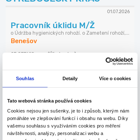
01.07.2026
Pracovník úklidu M/Ž
o Údržba hygienických rohoží. o Zametení rohoží,...
Benešov
2P SERVIS s.r.o. (Úřad práce)
30.06.2026
Souhlas
Detaily
Více o cookies
Učitel/ka II. stupně
Závodní stravování, příspěvek na penzijní připoj...
Tato webová stránka používá cookies
Benešov
Cookies nejsou jen sušenky, je to i způsob, kterým nám
Základní škola Krhanice, okres Benešov (Úřad
pomáháte ve zlepšování funkcí i obsahu na webu. Díky
práce)
vašemu souhlasu s využíváním cookies pro měření
návštěvnosti, analýzy, personalizaci webu a