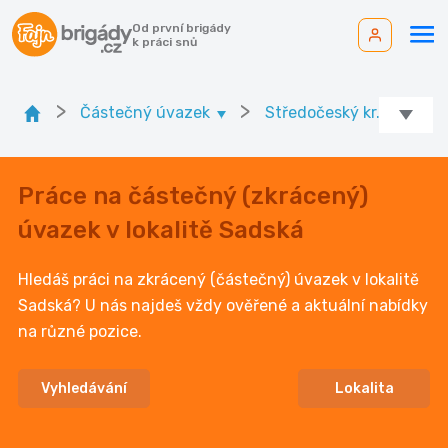
Od první brigády
k práci snů
>
>
>
Částečný úvazek
Středočeský kr.
O
Práce na částečný (zkrácený)
úvazek v lokalitě Sadská
Hledáš práci na zkrácený (částečný) úvazek v lokalitě
Sadská? U nás najdeš vždy ověřené a aktuální nabídky
na různé pozice.
Vyhledávání
Lokalita