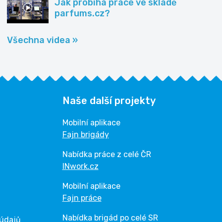
Jak probíhá práce ve skladě
parfums.cz?
Všechna videa »
Naše další projekty
Mobilní aplikace
Fajn brigády
Nabídka práce z celé ČR
INwork.cz
Mobilní aplikace
Fajn práce
Nabídka brigád po celé SR
 údajů