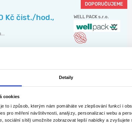
DOPORUČUJEME
 Kč čist./hod.,
WELL PACK s.r.o.
..
TOP
cí v IT škole |
Algorithmics s.r.o.
Detaily
.
á cookies
 je to i způsob, kterým nám pomáháte ve zlepšování funkcí i o
es pro měření návštěvnosti, analýzy, personalizaci webu a pers
, sociální sítě) umožníte zobrazovat lepší nabídky a zvyšujete
TOP