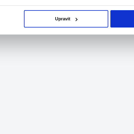
Ormicos s.r.o.
o...
Upravit