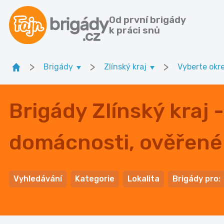
Od první brigády
k práci snů
>
>
>
Brigády
Zlínský kraj
Vyberte okr
Brigády Zlínský kraj
domácnosti, ověřené 
Vyhledávání
Kategorie
Lokalita
Brigády pro: