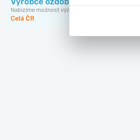
Výrobce ozdobných předmětů
Nabízíme možnost výdělkové činnosti výrobou neb
Celá ČR