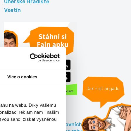
Uherské Hradiště
Vsetín
Více o cookies
Jak najít brigádu
bsahu na webu. Díky vašemu
Články
onalizaci reklam nám i našim
 svou šanci získat vysněnou
Přehled pracovních úvazků, které
vám sednou na míru