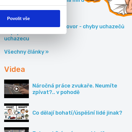
Povolit vše
Pracovní pohovor - chyby uchazečů
Všechny články »
Videa
Náročná práce zvukaře. Neumíte
zpívat?.. v pohodě
Co dělají bohatí/úspěšní lidé jinak?