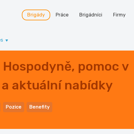
Brigády
Práce
Brigádníci
Firmy
es
 - Hospodyně, pomoc v
a aktuální nabídky
Pozice
Benefity