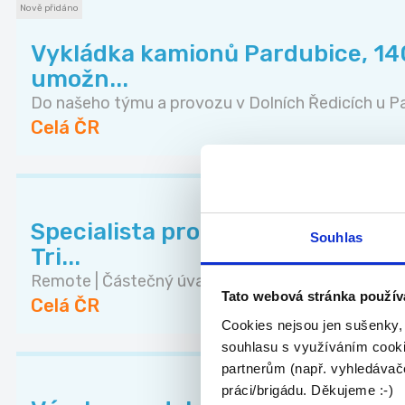
Nově přidáno
Vykládka kamionů Pardubice, 140
umožn...
Do našeho týmu a provozu v Dolních Ředicích u Pa.
Celá ČR
Specialista prodeje ukázkových lek
Souhlas
Tri...
Remote | Částečný úvazek | od 15:00 Rodiče chtě..
Tato webová stránka použív
Celá ČR
Cookies nejsou jen sušenky,
souhlasu s využíváním cooki
partnerům (např. vyhledávače
práci/brigádu. Děkujeme :-)