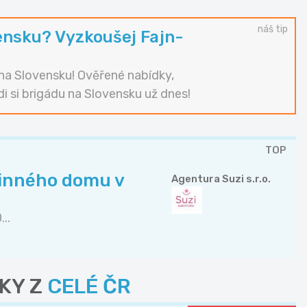
náš tip
ensku? Vyzkoušej Fajn-
i na Slovensku! Ověřené nabídky,
di si brigádu na Slovensku už dnes!
TOP
dinného domu v
Agentura Suzi s.r.o.
..
KY Z
CELÉ ČR