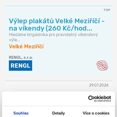
TOP
Výlep plakátů Velké Meziříčí -
na víkendy (260 Kč/hod...
Hledáme brigádníka pro pravidelný víkendový
výle...
Velké Meziříčí
RENGL, s.r.o.
29.07.2026
Pracovník/ce úklidu
kanceláře banky
Dynamická společnost hledá pracovníka
Souhlas
Detaily
Více o cookies
(uklízečka...