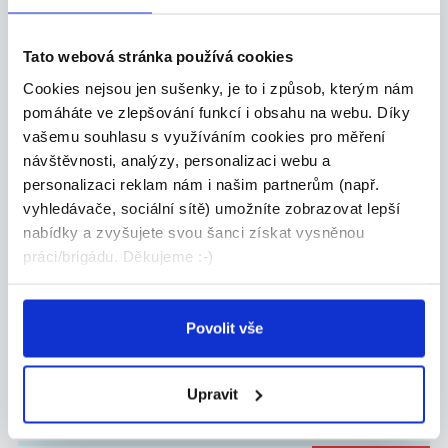
Žďár nad Sázavou
Tato webová stránka používá cookies
FM Cleaning s.r.o.
Cookies nejsou jen sušenky, je to i způsob, kterým nám
pomáháte ve zlepšování funkcí i obsahu na webu. Díky
TOP
vašemu souhlasu s využíváním cookies pro měření
návštěvnosti, analýzy, personalizaci webu a
Doučujte s námi až za 350 Kč
personalizaci reklam nám i našim partnerům (např.
/ 45 min
vyhledávače, sociální sítě) umožníte zobrazovat lepší
Doučujte to, co vám jde. V čase, který vám
nabídky a zvyšujete svou šanci získat vysněnou
vyhov...
práci/brigádu. Děkujeme :-)
Žďár nad Sázavou
Škola Populo
Povolit vše
Upravit
DALŠÍ NABÍDKY Z
CELÉ ČR