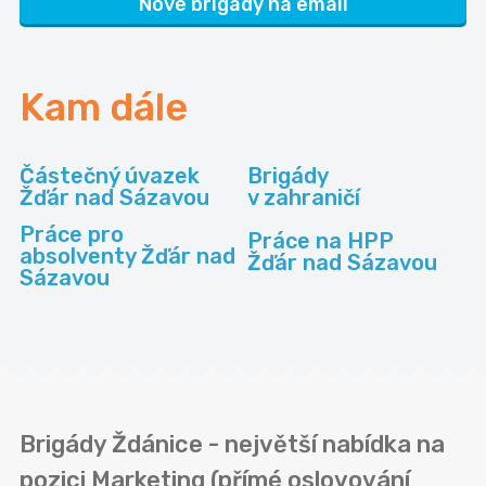
Nové brigády na email
Kam dále
Částečný úvazek
Brigády
Žďár nad Sázavou
v zahraničí
Práce pro
Práce na HPP
absolventy Žďár nad
Žďár nad Sázavou
Sázavou
Brigády Ždánice - největší nabídka na
pozici Marketing (přímé oslovování