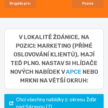
Brigády pro:
Pozice
V LOKALITĚ
ŽDÁNICE, NA
POZICI: MARKETING (PŘÍMÉ
OSLOVOVÁNÍ KLIENTŮ),
MAJÍ
TEĎ PLNO. NASTAV SI HLÍDAČE
NOVÝCH NABÍDEK V
APCE
NEBO
MRKNI NA VĚTŠÍ OKRUH:
Chci všechny nabídky z: okresu Žďár
nad Sázavou (7)