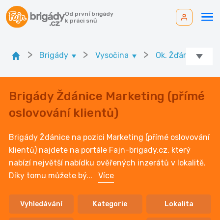
Od první brigády
k práci snů
>
>
>
Brigády
Vysočina
Ok. Žďár nad Sá
Brigády Ždánice Marketing (přímé
oslovování klientů)
Brigády Ždánice na pozici Marketing (přímé oslovování
klientů) najdete na portále Fajn-brigady.cz, který
nabízí největší nabídku ověřených inzerátů v lokalitě.
Díky tomu můžete bý
...
Více
Vyhledávání
Kategorie
Lokalita