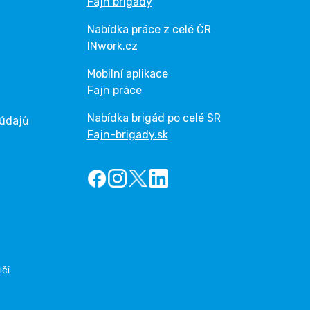
Fajn brigády
Nabídka práce z celé ČR
INwork.cz
Mobilní aplikace
Fajn práce
Nabídka brigád po celé SR
 údajů
Fajn-brigady.sk
ičí