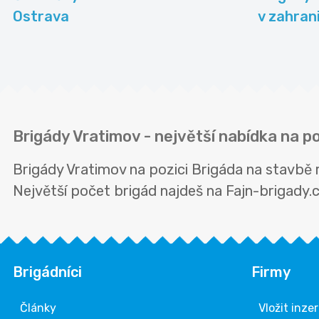
Ostrava
v zahrani
Brigády Vratimov - největší nabídka na p
Brigády Vratimov na pozici Brigáda na stavbě
Největší počet brigád najdeš na Fajn-brigady.cz
Brigádníci
Firmy
Články
Vložit inze