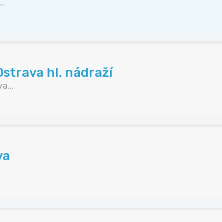
.
strava hl. nádraží
a...
va