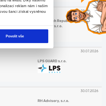
bsahu na webu. Díky vašemu
onalizaci reklam nám i našim
28.07.2026
 svou šanci získat vysněnou
B+N Czech Republic Facility
Services s.r.o.
Povolit vše
30.07.2026
LPS GUARD s.r.o.
30.07.2026
RH Advisory, s.r.o.