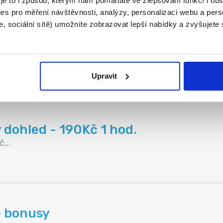
 je to i způsob, kterým nám pomáháte ve zlepšování funkcí i o
es pro měření návštěvnosti, analýzy, personalizaci webu a pers
, sociální sítě) umožníte zobrazovat lepší nabídky a zvyšujete
 OSTRAVA (A869)
..
Upravit
ohled - 190Kč 1 hod.
...
+ bonusy