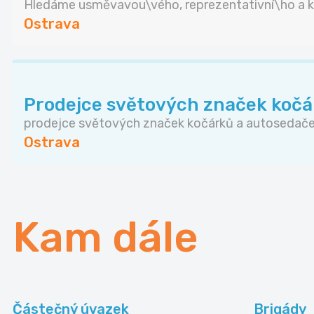
Hledáme usměvavou\vého, reprezentativní\ho a k
Ostrava
Prodejce světových značek kočá
prodejce světových značek kočárků a autosedaček
Ostrava
Kam dále
Částečný úvazek
Brigády