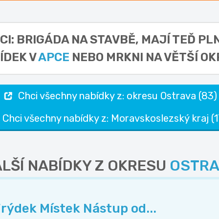
CI: BRIGÁDA NA STAVBĚ,
MAJÍ TEĎ PL
ÍDEK V
APCE
NEBO MRKNI NA VĚTŠÍ OK
Chci všechny nabídky z: okresu Ostrava (83)
Chci všechny nabídky z: Moravskoslezský kraj (1
LŠÍ NABÍDKY Z OKRESU
OSTRA
rýdek Místek Nástup od...