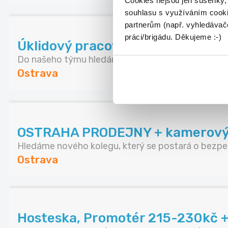
Cookies nejsou jen sušenky,
souhlasu s využíváním cooki
partnerům (např. vyhledávače
práci/brigádu. Děkujeme :-)
Úklidový pracovník - MORAVSKÁ
Do našeho týmu hledáme spolehlivou a pečlivou pr.
Ostrava
OSTRAHA PRODEJNY + kamerový d
Hledáme nového kolegu, který se postará o bezpeč
Ostrava
Hosteska, Promotér 215-230kč 