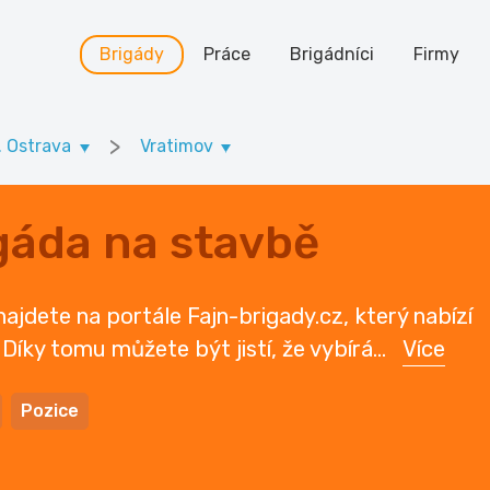
Brigády
Práce
Brigádníci
Firmy
>
. Ostrava
Vratimov
gáda na stavbě
ajdete na portále Fajn-brigady.cz, který nabízí
 Díky tomu můžete být jistí, že vybírá
...
Více
Pozice