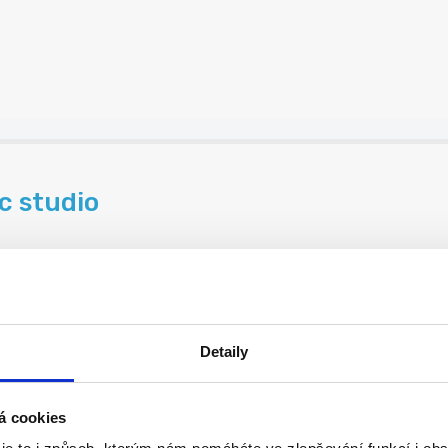
.
c studio
Detaily
.
á cookies