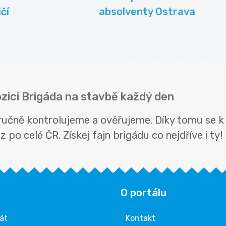
čí
absolventy Ostrava
ozici Brigáda na stavbě každý den
 ručně kontrolujeme a ověřujeme. Díky tomu se k
 po celé ČR. Získej fajn brigádu co nejdříve i ty!
O portálu
rát
Kontakt