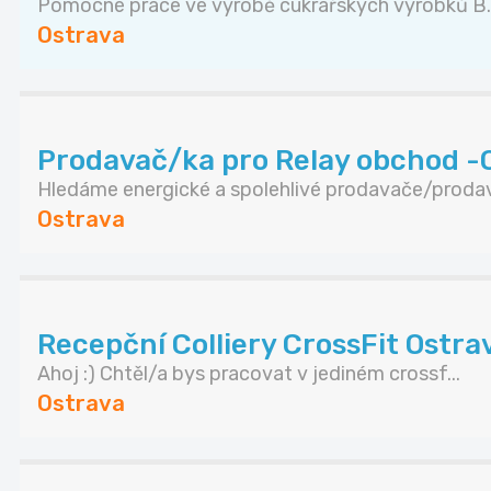
Pomocné práce ve výrobě cukrářských výrobků B..
Ostrava
Prodavač/ka pro Relay obchod -O
Hledáme energické a spolehlivé prodavače/prodav
Ostrava
Recepční Colliery CrossFit Ostra
Ahoj :) Chtěl/a bys pracovat v jediném crossf...
Ostrava