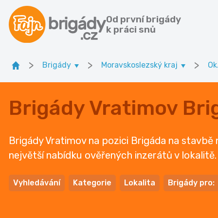
Od první brigády
k práci snů
>
>
>
Brigády
Moravskoslezský kraj
Ok
Brigády Vratimov Bri
Brigády Vratimov na pozici Brigáda na stavbě n
největší nabídku ověřených inzerátů v lokalitě.
Vyhledávání
Kategorie
Lokalita
Brigády pro: