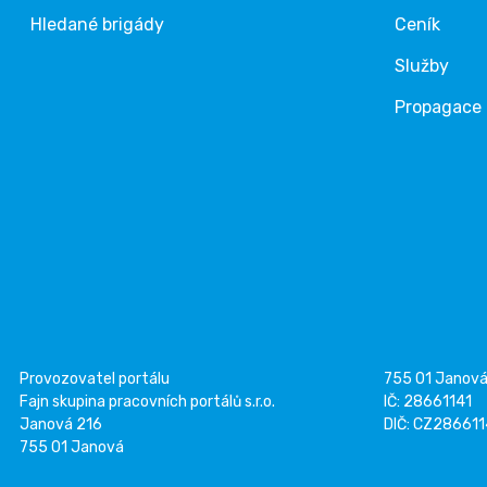
Hledané brigády
Ceník
Služby
Propagace
Provozovatel portálu
755 01 Janov
Fajn skupina pracovních portálů s.r.o.
IČ: 28661141
Janová 216
DIČ: CZ28661
755 01 Janová