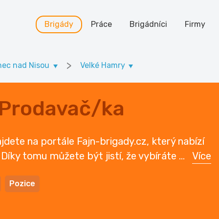
Brigády
Práce
Brigádníci
Firmy
>
nec nad Nisou
Velké Hamry
 Prodavač/ka
dete na portále Fajn-brigady.cz, který nabízí
. Díky tomu můžete být jistí, že vybíráte
...
Více
Pozice