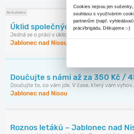
Cookies nejsou jen sušenky,
Nově přidáno
souhlasu s využíváním cooki
partnerům (např. vyhledávače
Úklid společných prostor bytov
práci/brigádu. Děkujeme :-)
Jedná se o práci v úklidu bytových domů. Uklízej...
Jablonec nad Nisou
Doučujte s námi až za 350 Kč / 
Doučujte to, co vám jde. V čase, který vám vyhov..
Jablonec nad Nisou
Roznos letáků – Jablonec nad Nis