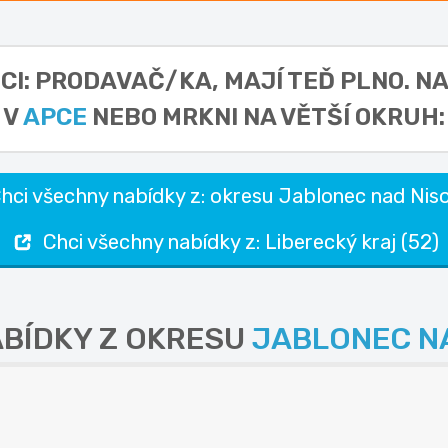
ICI: PRODAVAČ/KA,
MAJÍ TEĎ PLNO. N
V
APCE
NEBO MRKNI NA VĚTŠÍ OKRUH:
hci všechny nabídky z: okresu Jablonec nad Niso
Chci všechny nabídky z: Liberecký kraj (52)
ABÍDKY Z OKRESU
JABLONEC N