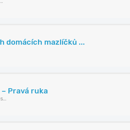
..
ch domácích mazlíčků ...
 – Pravá ruka
...