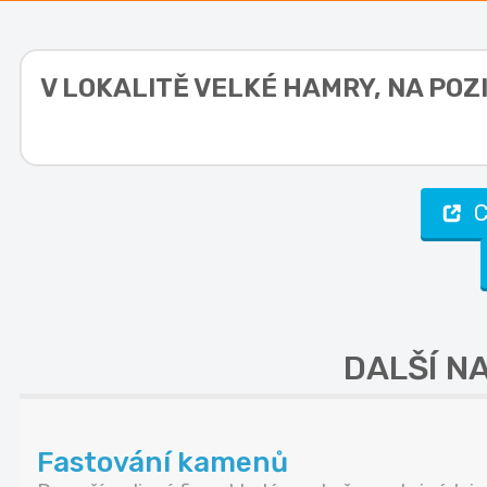
V LOKALITĚ
VELKÉ HAMRY, NA POZ
C
DALŠÍ N
Fastování kamenů