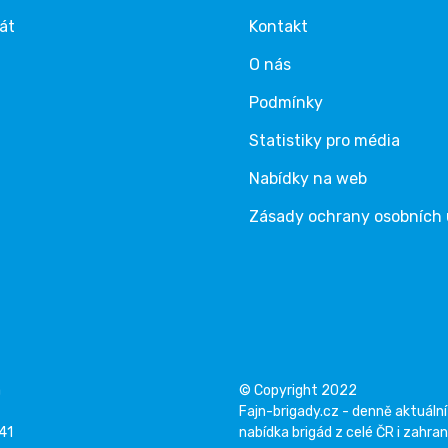
rát
Kontakt
O nás
Podmínky
Statistiky pro média
Nabídky na web
Zásady ochrany osobních
á
© Copyright 2022
Fajn-brigady.cz - denně aktuální
141
nabídka brigád z celé ČR i zahran