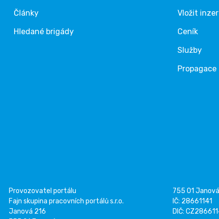
Články
Vložit inze
Hledané brigády
Ceník
Služby
Propagace
Provozovatel portálu
755 01 Janov
Fajn skupina pracovních portálů s.r.o.
IČ: 28661141
Janová 216
DIČ: CZ28661