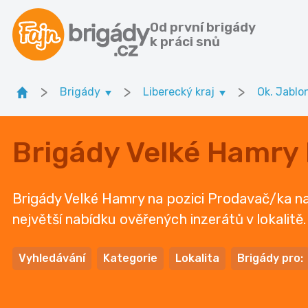
Od první brigády
k práci snů
>
>
>
Brigády
Liberecký kraj
Ok. Jablo
Brigády Velké Hamry
Brigády Velké Hamry na pozici Prodavač/ka naj
největší nabídku ověřených inzerátů v lokalitě
Vyhledávání
Kategorie
Lokalita
Brigády pro: