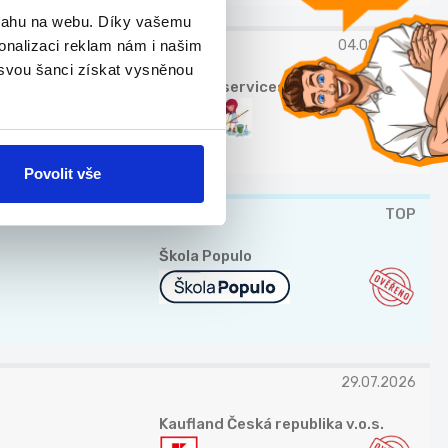
bsahu na webu. Díky vašemu
onalizaci reklam nám i našim
04.08.2026
 svou šanci získat vysněnou
Andulka services s.r.o.
Povolit vše
TOP
Škola Populo
29.07.2026
Kaufland Česká republika v.o.s.