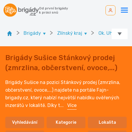
Od první brigády
k práci snů
>
>
>
Brigády
Zlínský kraj
Ok. Uherské Hr
Brigády Sušice Stánkový prodej
(zmrzlina, občerstvení, ovoce,...)
Brigády Sušice na pozici Stánkový prodej (zmrzlina,
občerstvení, ovoce,...) najdete na portále Fajn-
brigady.cz, který nabízí největší nabídku ověřených
inzerátů v lokalitě. Díky t
...
Více
Vyhledávání
Kategorie
Lokalita