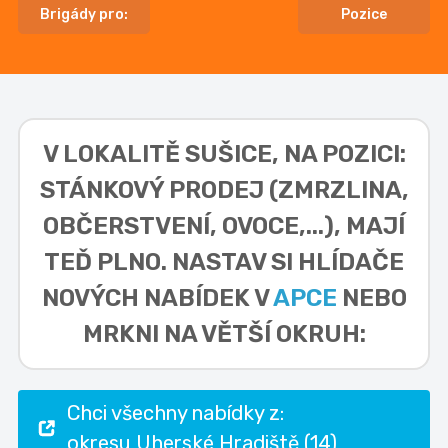
Brigády pro:
Pozice
V LOKALITĚ
SUŠICE, NA POZICI:
STÁNKOVÝ PRODEJ (ZMRZLINA,
OBČERSTVENÍ, OVOCE,...),
MAJÍ
TEĎ PLNO. NASTAV SI HLÍDAČE
NOVÝCH NABÍDEK V
APCE
NEBO
MRKNI NA VĚTŠÍ OKRUH:
Chci všechny nabídky z:
okresu Uherské Hradiště (14)