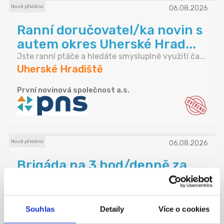
Nově přidáno
06.08.2026
Ranní doručovatel/ka novin s
autem okres Uherské Hrad...
Jste ranní ptáče a hledáte smysluplné využití ča...
Uherské Hradiště
První novinová společnost a.s.
Nově přidáno
06.08.2026
Brigáda na 3 hod/denně za
6400 Kč - Doručovatel -
Uhe...
Jste ranní ptáče a hledáte smysluplné využití ča...
Souhlas
Detaily
Více o cookies
Uherské Hradiště