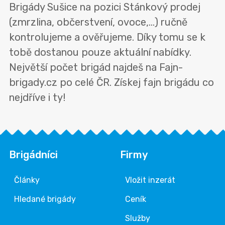
Brigády Sušice na pozici Stánkový prodej
(zmrzlina, občerstvení, ovoce,...) ručně
kontrolujeme a ověřujeme. Díky tomu se k
tobě dostanou pouze aktuální nabídky.
Největší počet brigád najdeš na Fajn-
brigady.cz po celé ČR. Získej fajn brigádu co
nejdříve i ty!
Brigádníci
Firmy
Články
Vložit inzerát
Hledané brigády
Ceník
Služby