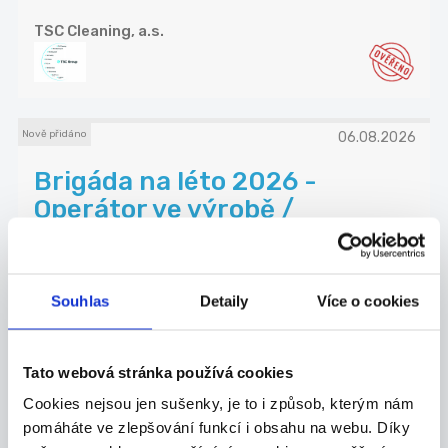
TSC Cleaning, a.s.
Nově přidáno
06.08.2026
Brigáda na léto 2026 -
Operátor ve výrobě /
zpracován...
- pomocné práce při obsluze stroje na výrobu / z...
Šumperk
Souhlas
Detaily
Více o cookies
OP papírna, s.r.o.
Tato webová stránka používá cookies
Cookies nejsou jen sušenky, je to i způsob, kterým nám
pomáháte ve zlepšování funkcí i obsahu na webu. Díky
Nově přidáno
04.08.2026