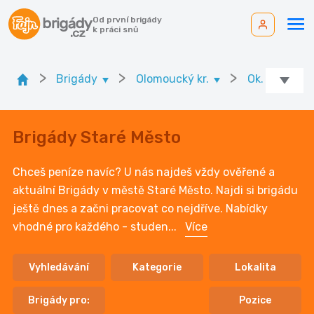
Od první brigády
k práci snů
>
>
>
Brigády
Olomoucký kr.
Ok. Šumperk
Brigády Staré Město
Chceš peníze navíc? U nás najdeš vždy ověřené a
aktuální Brigády v městě Staré Město. Najdi si brigádu
ještě dnes a začni pracovat co nejdříve. Nabídky
vhodné pro každého - studen
...
Více
Vyhledávání
Kategorie
Lokalita
Brigády pro:
Pozice