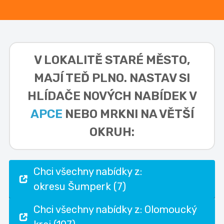
V LOKALITĚ
STARÉ MĚSTO,
MAJÍ TEĎ PLNO. NASTAV SI
HLÍDAČE NOVÝCH NABÍDEK V
APCE
NEBO MRKNI NA VĚTŠÍ
OKRUH:
Chci všechny nabídky z:
okresu Šumperk (7)
Chci všechny nabídky z: Olomoucký