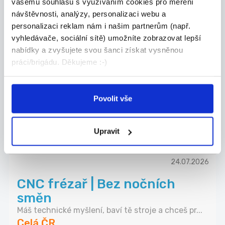
vašemu souhlasu s využíváním cookies pro měření
Obsluha moderního školního
návštěvnosti, analýzy, personalizaci webu a
personalizaci reklam nám i našim partnerům (např.
ReFresh Bistra, od 140 Kč/...
vyhledávače, sociální sítě) umožníte zobrazovat lepší
🌟 Hledáme nové kolegy od září do nově
nabídky a zvyšujete svou šanci získat vysněnou
otevíranéh...
práci/brigádu. Děkujeme :-)
Šumperk
ReFresh Bistro s.r.o.
Povolit vše
Upravit
DALŠÍ NABÍDKY Z
CELÉ ČR
24.07.2026
CNC frézař | Bez nočních
směn
Máš technické myšlení, baví tě stroje a chceš pr...
Celá ČR