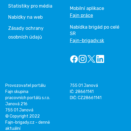
Statistiky pro média
Mobilní aplikace
Fajn práce
Nabídky na web
Nabídka brigád po celé
Zásady ochrany
SR
osobních údajů
Fajn-brigady.sk
Provozovatel portálu
755 01 Janová
Fajn skupina
IČ: 28661141
pracovních portálů s.r.o.
DIČ: CZ28661141
Janová 216
755 01 Janová
© Copyright 2022
Fajn-brigady.cz - denně
aktuální