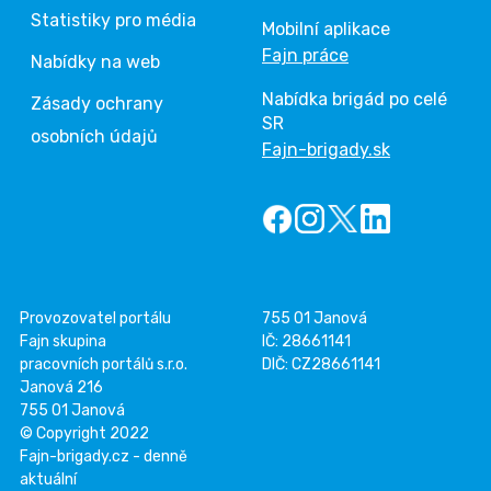
Statistiky pro média
Mobilní aplikace
Fajn práce
Nabídky na web
Nabídka brigád po celé
Zásady ochrany
SR
osobních údajů
Fajn-brigady.sk
Provozovatel portálu
755 01 Janová
Fajn skupina
IČ: 28661141
pracovních portálů s.r.o.
DIČ: CZ28661141
Janová 216
755 01 Janová
© Copyright 2022
Fajn-brigady.cz - denně
aktuální