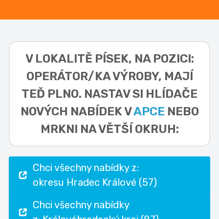
V LOKALITĚ
PÍSEK, NA POZICI:
OPERÁTOR/KA VÝROBY,
MAJÍ
TEĎ PLNO. NASTAV SI HLÍDAČE
NOVÝCH NABÍDEK V
APCE
NEBO
MRKNI NA VĚTŠÍ OKRUH:
Chci všechny nabídky z:
okresu Hradec Králové (57)
Chci všechny nabídky