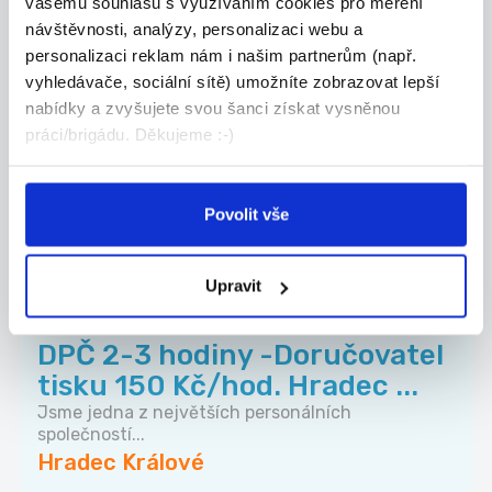
vašemu souhlasu s využíváním cookies pro měření
návštěvnosti, analýzy, personalizaci webu a
KFC Hradec Králové Aupark
personalizaci reklam nám i našim partnerům (např.
hledá nové posily na dlouho...
vyhledávače, sociální sítě) umožníte zobrazovat lepší
Pracovní odpovědnosti - Příprava našich
nabídky a zvyšujete svou šanci získat vysněnou
skvělých...
práci/brigádu. Děkujeme :-)
Hradec Králové
AmRest s.r.o.
Povolit vše
Upravit
Odpovíme každému
TOP
DPČ 2-3 hodiny -Doručovatel
tisku 150 Kč/hod. Hradec ...
Jsme jedna z největších personálních
společností...
Hradec Králové