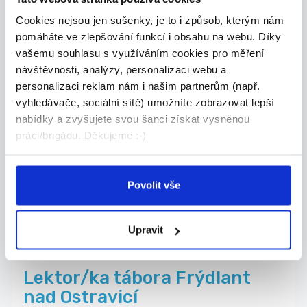
Algarin Work s.r.o.
Cookies nejsou jen sušenky, je to i způsob, kterým nám
pomáháte ve zlepšování funkcí i obsahu na webu. Díky
vašemu souhlasu s využíváním cookies pro měření
návštěvnosti, analýzy, personalizaci webu a
personalizaci reklam nám i našim partnerům (např.
Nově přidáno
06.08.2026
vyhledávače, sociální sítě) umožníte zobrazovat lepší
SUPER Brigáda Frýdek-Místek
nabídky a zvyšujete svou šanci získat vysněnou
- Obsluha balící linky
práci/brigádu. Děkujeme :-)
• Práce je v čistém prostředí v hygienickém prov...
Frýdek-Místek
Povolit vše
CDS - VIROPLASTIC CZ s.r.o.
Upravit
Nově přidáno
07.08.2026
Lektor/ka tábora Frýdlant
nad Ostravicí