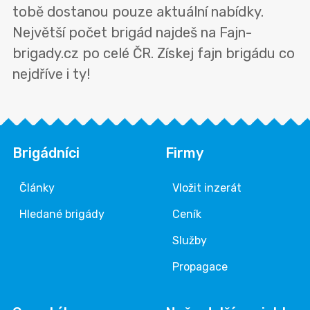
tobě dostanou pouze aktuální nabídky.
Největší počet brigád najdeš na Fajn-
brigady.cz po celé ČR. Získej fajn brigádu co
nejdříve i ty!
Brigádníci
Firmy
Články
Vložit inzerát
Hledané brigády
Ceník
Služby
Propagace