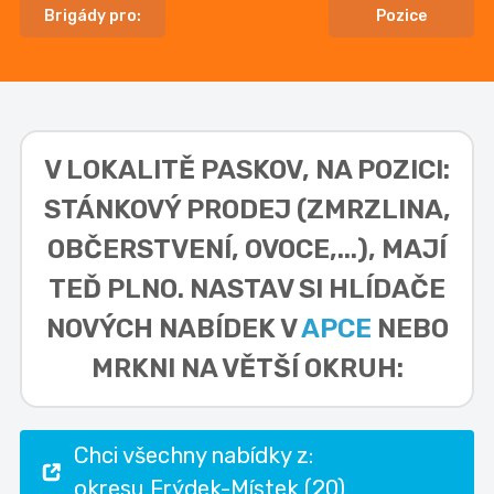
Brigády pro:
Pozice
V LOKALITĚ
PASKOV, NA POZICI:
STÁNKOVÝ PRODEJ (ZMRZLINA,
OBČERSTVENÍ, OVOCE,...),
MAJÍ
TEĎ PLNO. NASTAV SI HLÍDAČE
NOVÝCH NABÍDEK V
APCE
NEBO
MRKNI NA VĚTŠÍ OKRUH:
Chci všechny nabídky z:
okresu Frýdek-Místek (20)