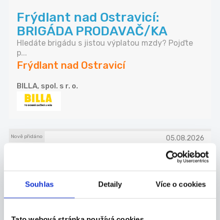
Frýdlant nad Ostravicí:
BRIGÁDA PRODAVAČ/KA
Hledáte brigádu s jistou výplatou mzdy? Pojďte
p...
Frýdlant nad Ostravicí
BILLA, spol. s r. o.
Nově přidáno
05.08.2026
LEŠENÁŘ – až 48 000 Kč/
čistého! Pouze ranní směna!
Souhlas
Detaily
Více o cookies
H...
- stavění lešení (trubkové) - práce pouze na 1 ...
Třinec
Tato webová stránka používá cookies