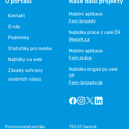
O portálu
Naše další projekty
Mobilní aplikace
Kontakt
Fajn brigády
O nás
Nabídka práce z celé ČR
Podmínky
INwork.cz
Statistiky pro média
Mobilní aplikace
Fajn práce
Nabídky na web
Nabídka brigád po celé
Zásady ochrany
SR
osobních údajů
Fajn-brigady.sk
Provozovatel portálu
755 01 Janová