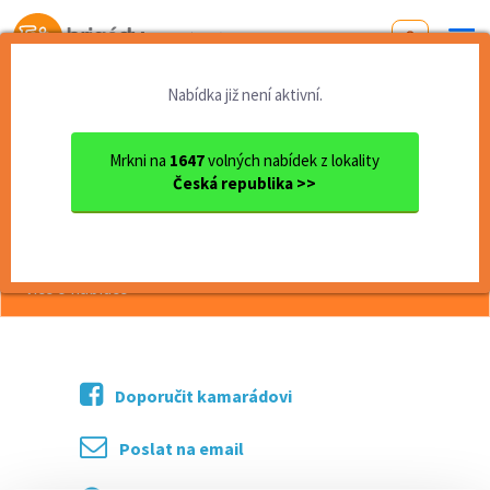
Od první brigády
k práci snů
Nabídka již není aktivní.
Domů
Jihočeský kraj
okres České Budějovice
České Budějovice
Půjčovna plachetnic - obslu...
Mrkni na
1647
volných nabídek z lokality
Česká republika >>
<< Zpět
Půjčovna plachetnic - obsluha mola
více o nabídce >>
Doporučit kamarádovi
Poslat na email