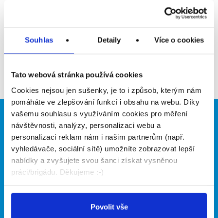
Upozornit na inzerát
Přidat do oblíbených
Souhlas
Detaily
Více o cookies
Zpět
Tato webová stránka používá cookies
Cookies nejsou jen sušenky, je to i způsob, kterým nám
pomáháte ve zlepšování funkcí i obsahu na webu. Díky
vašemu souhlasu s využíváním cookies pro měření
Brigádníci
Firmy
návštěvnosti, analýzy, personalizaci webu a
personalizaci reklam nám i našim partnerům (např.
Články
Vložit inzerát
vyhledávače, sociální sítě) umožníte zobrazovat lepší
Hledané brigády
Ceník
nabídky a zvyšujete svou šanci získat vysněnou
Propagace
práci/brigádu. Děkujeme :-)
O portálu
Naše další projekty
Povolit vše
Kontakt
Mobilní aplikace