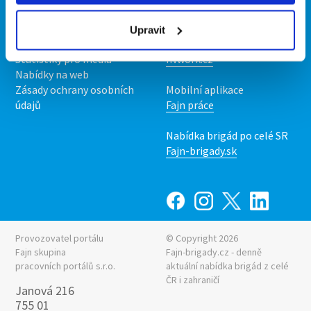
O nás
Fajn brigády
Podmínky
Upravit
Upravit předvolby cookies
Nabídka práce z celé ČR
Statistiky pro média
INwork.cz
Nabídky na web
Zásady ochrany osobních
Mobilní aplikace
údajů
Fajn práce
Nabídka brigád po celé SR
Fajn-brigady.sk
Provozovatel portálu
© Copyright 2026
Fajn skupina
Fajn-brigady.cz - denně
pracovních portálů s.r.o.
aktuální
nabídka brigád z celé
ČR i zahraničí
Janová 216
755 01