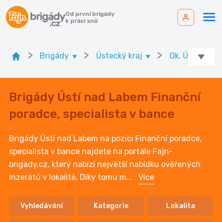
Od první brigády
k práci snů
>
>
>
Brigády
Ústecký kraj
Ok. Ústí nad 
Brigády Ústí nad Labem Finanční
poradce, specialista v bance
Brigády Ústí nad Labem na pozici Finanční poradce,
specialista v bance najdete na portále Fajn-
brigady.cz, který nabízí největší nabídku ověřených
inzerátů v lokalitě. Díky tomu m
...
Více
Vyhledávání
Kategorie
Lokalita