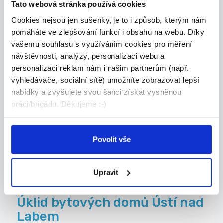
Ledový sen Čipíto s.r.o.
Tato webová stránka používá cookies
Cookies nejsou jen sušenky, je to i způsob, kterým nám
pomáháte ve zlepšování funkcí i obsahu na webu. Díky
Nově přidáno
06.08.2026
vašemu souhlasu s využíváním cookies pro měření
Počítání zboží v září a říjnu za
návštěvnosti, analýzy, personalizaci webu a
personalizaci reklam nám i našim partnerům (např.
180-220Kč/hod - možn...
vyhledávače, sociální sítě) umožníte zobrazovat lepší
V září a říjnu s navýšenou sazbou 180-220Kč/hod
nabídky a zvyšujete svou šanci získat vysněnou
...
práci/brigádu. Děkujeme :-)
Ústí nad Labem
DANTEM Česká republika a.s.
Povolit vše
Upravit
Nově přidáno
07.08.2026
Úklid bytových domů Ústí nad
Labem