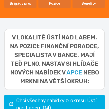
Brigády pro:
Pozice
Benefity
V LOKALITĚ
ÚSTÍ NAD LABEM,
NA POZICI: FINANČNÍ PORADCE,
SPECIALISTA V BANCE,
MAJÍ
TEĎ PLNO. NASTAV SI HLÍDAČE
NOVÝCH NABÍDEK V
APCE
NEBO
MRKNI NA VĚTŠÍ OKRUH:
Chci všechny nabídky z: okresu Ústí
nad Labem (14)