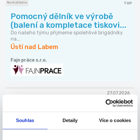
Nově přidáno
TOP
Pomocný dělník ve výrobě
(balení a kompletace tiskovi...
Do našeho týmu přijmeme spolehlivé brigádníky
na...
Ústí nad Labem
Fajn práce s.r.o.
27.07.2026
Řidič rozvoz jídel
Do našeho příjemného kolektivu přijmeme řidiče
Souhlas
Detaily
Více o cookies
n...
Ústí nad Labem