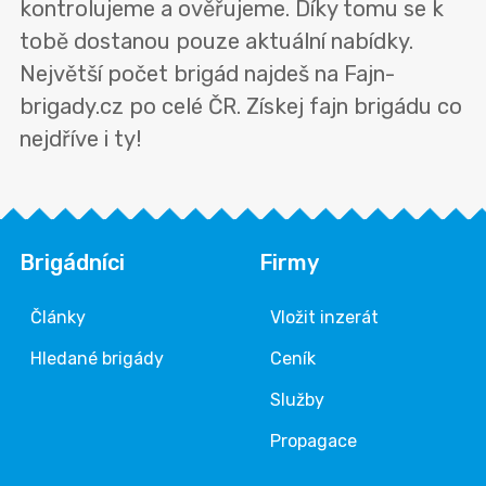
kontrolujeme a ověřujeme. Díky tomu se k
tobě dostanou pouze aktuální nabídky.
Největší počet brigád najdeš na Fajn-
brigady.cz po celé ČR. Získej fajn brigádu co
nejdříve i ty!
Brigádníci
Firmy
Články
Vložit inzerát
Hledané brigády
Ceník
Služby
Propagace