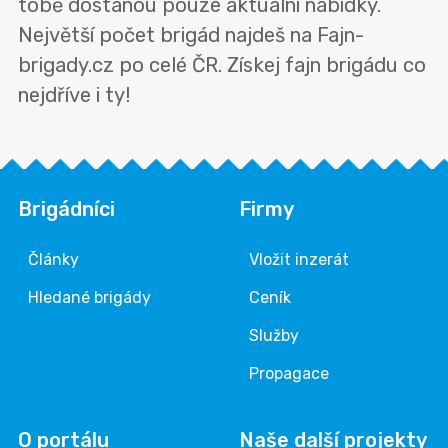
tobě dostanou pouze aktuální nabídky.
Největší počet brigád najdeš na Fajn-
brigady.cz po celé ČR. Získej fajn brigádu co
nejdříve i ty!
Brigádníci
Firmy
Články
Vložit inzerát
Hledané brigády
Ceník
Služby
Propagace
O portálu
Naše další projekty