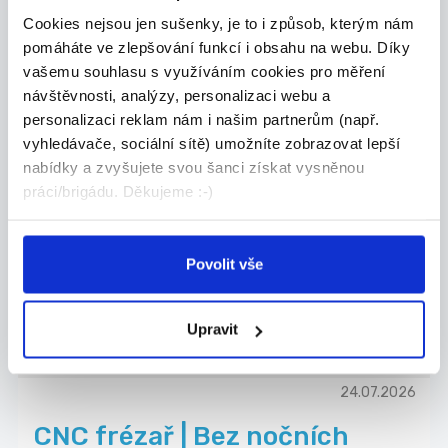
Cookies nejsou jen sušenky, je to i způsob, kterým nám
pomáháte ve zlepšování funkcí i obsahu na webu. Díky
04.08.2026
vašemu souhlasu s využíváním cookies pro měření
Obsluha moderního školního
návštěvnosti, analýzy, personalizaci webu a
personalizaci reklam nám i našim partnerům (např.
ReFresh Bistra, od 140 Kč/...
vyhledávače, sociální sítě) umožníte zobrazovat lepší
🌟 Hledáme nové kolegy od září do nově
nabídky a zvyšujete svou šanci získat vysněnou
otevíranéh...
práci/brigádu. Děkujeme :-)
Šumperk
ReFresh Bistro s.r.o.
Povolit vše
Upravit
DALŠÍ NABÍDKY Z
CELÉ ČR
24.07.2026
CNC frézař | Bez nočních