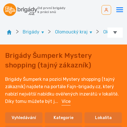
Od první brigády
k práci snů
>
>
>
Brigády
Olomoucký kraj
Ok. Šumpe
Brigády Šumperk Mystery
shopping (tajný zákazník)
Brigády Šumperk na pozici Mystery shopping (tajný
zákazník) najdete na portále Fajn-brigady.cz, který
nabízí největší nabídku ověřených inzerátů v lokalitě.
Díky tomu můžete být j
...
Více
Vyhledávání
Kategorie
Lokalita