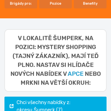
Brigády pro:
Pozice
Benefity
V LOKALITĚ
ŠUMPERK, NA
POZICI: MYSTERY SHOPPING
(TAJNÝ ZÁKAZNÍK),
MAJÍ TEĎ
PLNO. NASTAV SI HLÍDAČE
NOVÝCH NABÍDEK V
APCE
NEBO
MRKNI NA VĚTŠÍ OKRUH:
Chci všechny nabídky z:
okresu Šumperk (7)