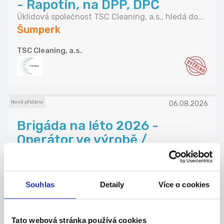
- Rapotín, na DPP, DPČ
Úklidová společnost TSC Cleaning, a.s., hledá do...
Šumperk
TSC Cleaning, a.s.
Nově přidáno
06.08.2026
Brigáda na léto 2026 -
Operátor ve výrobě /
zpracován...
- pomocné práce při obsluze stroje na výrobu / z...
Šumperk
Souhlas
Detaily
Více o cookies
OP papírna, s.r.o.
Tato webová stránka používá cookies