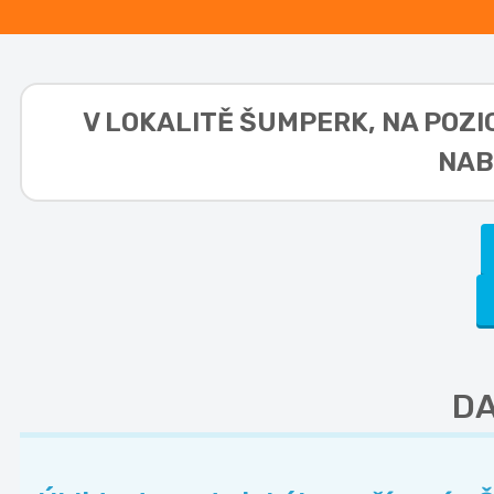
V LOKALITĚ
ŠUMPERK, NA POZI
NAB
DA