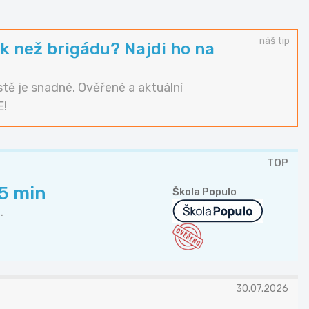
náš tip
k než brigádu? Najdi ho na
tě je snadné. Ověřené a aktuální
E!
TOP
45 min
Škola Populo
.
30.07.2026