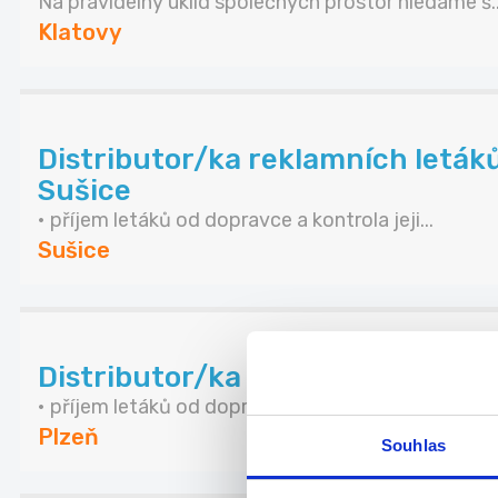
Na pravidelný úklid společných prostor hledáme š..
Klatovy
Distributor/ka reklamních letáků
Sušice
• příjem letáků od dopravce a kontrola jeji...
Sušice
Distributor/ka reklamních letáků
• příjem letáků od dopravce a kontrola jejich po...
Plzeň
Souhlas