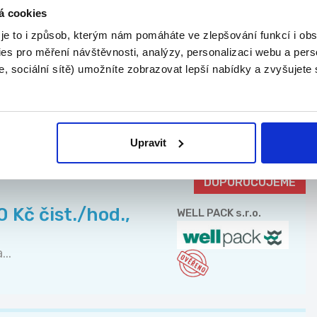
23.07.2026
á cookies
 je to i způsob, kterým nám pomáháte ve zlepšování funkcí i o
 s propagací nově
Karel Klenor
es pro měření návštěvnosti, analýzy, personalizaci webu a pers
, sociální sítě) umožníte zobrazovat lepší nabídky a zvyšujete
..
Upravit
KY Z
CELÉ ČR
DOPORUČUJEME
 Kč čist./hod.,
WELL PACK s.r.o.
..