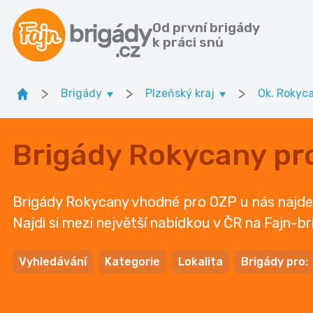
Od první brigády
k práci snů
>
>
>
Brigády
Plzeňský kraj
Ok. Rokyc
Brigády Rokycany pr
Brigády Rokycany vhodné pro OZP u nás najdete 
Najdi si mezi největší nabídkou v ČR na Fajn-br
Vyhledávání
Kategorie
Lokalita
Brigády pro: