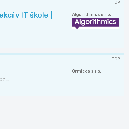
TOP
cí v IT škole |
Algorithmics s.r.o.
.
TOP
Ormicos s.r.o.
o...