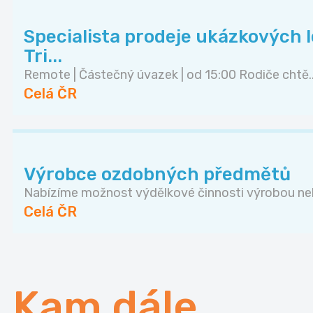
Specialista prodeje ukázkových lek
Tri...
Remote | Částečný úvazek | od 15:00 Rodiče chtě..
Celá ČR
Výrobce ozdobných předmětů
Nabízíme možnost výdělkové činnosti výrobou neb
Celá ČR
Kam dále