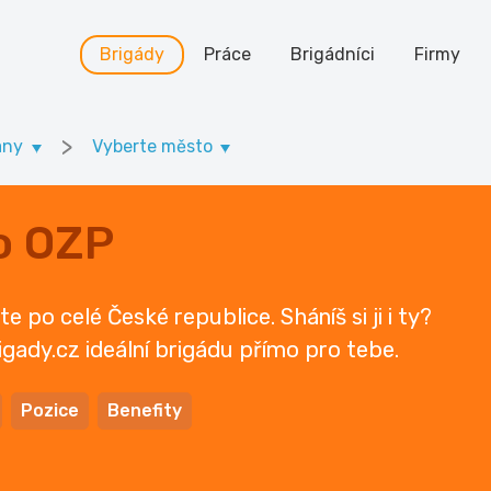
Brigády
Práce
Brigádníci
Firmy
>
any
Vyberte město
o OZP
po celé České republice. Sháníš si ji i ty?
igady.cz ideální brigádu přímo pro tebe.
Pozice
Benefity