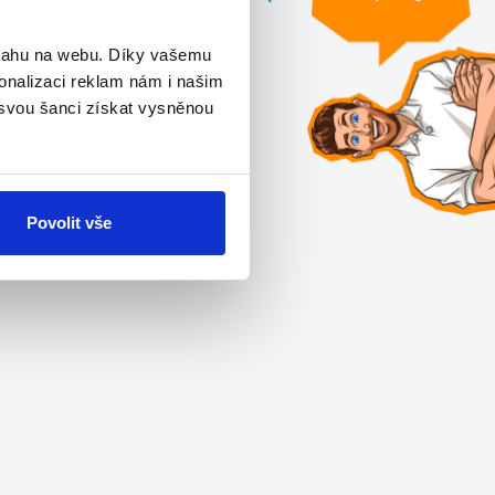
bsahu na webu. Díky vašemu
Všechna videa »
onalizaci reklam nám i našim
 svou šanci získat vysněnou
Povolit vše