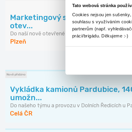
Tato webová stránka použív
Cookies nejsou jen sušenky,
Marketingový specialist / Pomoc
souhlasu s využíváním cooki
otev...
partnerům (např. vyhledávače
Do naší nově otevřené prodejny Greenzone v Plzni.
práci/brigádu. Děkujeme :-)
Plzeň
DALŠÍ NABÍD
Nově přidáno
Vykládka kamionů Pardubice, 140
umožn...
Do našeho týmu a provozu v Dolních Ředicích u Pa.
Celá ČR