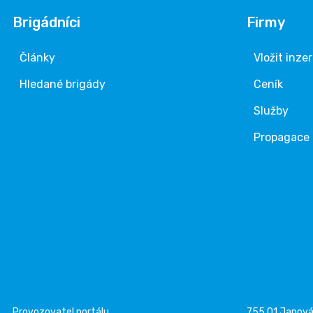
Brigádníci
Firmy
Články
Vložit inze
Hledané brigády
Ceník
Služby
Propagace
Provozovatel portálu
755 01 Janov