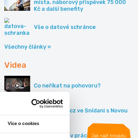
místa, náborový příspěvek 75 000
Kč a další benefity
Vše o datové schránce
Všechny články »
Videa
Co neříkat na pohovoru?
Fajn-brigady.cz ve Snídani s Novou
Více o cookies
Nejlepší faily v práci
Jak najít brigádu