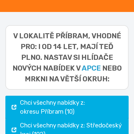
V LOKALITĚ
PŘÍBRAM, VHODNÉ
PRO: I OD 14 LET,
MAJÍ TEĎ
PLNO. NASTAV SI HLÍDAČE
NOVÝCH NABÍDEK V
APCE
NEBO
MRKNI NA VĚTŠÍ OKRUH:
Chci všechny nabídky z:
okresu Příbram (10)
Chci všechny nabídky z: Středočeský