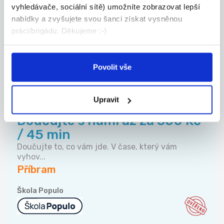
letáků – pro OZP (Příbram)
vyhledávače, sociální sítě) umožníte zobrazovat lepší
• příjem letáků od dopravce a kontrola jejich po...
nabídky a zvyšujete svou šanci získat vysněnou
Příbram
práci/brigádu. Děkujeme :-)
Česká distribuční k.s.
Povolit vše
Upravit
TOP
Doučujte s námi až za 350 Kč
/ 45 min
Doučujte to, co vám jde. V čase, který vám
vyhov...
Příbram
Škola Populo