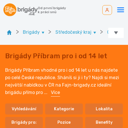
Od první brigády
k práci snů
>
>
>
Brigády
Středočeský kraj
Ok. Příbr
Brigády Příbram pro i od 14 let
Brigády Příbram vhodné pro i od 14 let u nás najdete
po celé České republice. Sháníš si ji i ty? Najdi si mezi
největší nabídkou v ČR na Fajn-brigady.cz ideální
brigádu přímo pro
...
Více
Vyhledávání
Kategorie
Lokalita
Brigády pro:
Pozice
Benefity