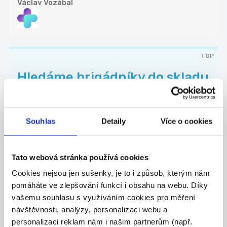
Václav Vozábal
TOP
Hledáme brigádníky do skladu
| 180 Kč/h | 2 dny v týd...
Společnost působí v oblasti logistiky, skladován...
Příbram
Souhlas
Detaily
Více o cookies
Manpower
Tato webová stránka používá cookies
Cookies nejsou jen sušenky, je to i způsob, kterým nám
pomáháte ve zlepšování funkcí i obsahu na webu. Díky
30.07.2026
vašemu souhlasu s využíváním cookies pro měření
návštěvnosti, analýzy, personalizaci webu a
Distributor/ka reklamních
personalizaci reklam nám i našim partnerům (např.