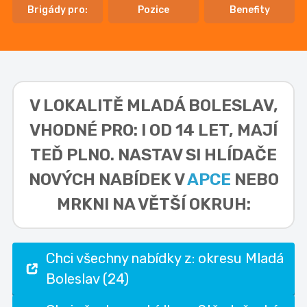
Brigády pro:
Pozice
Benefity
V LOKALITĚ
MLADÁ BOLESLAV,
VHODNÉ PRO: I OD 14 LET,
MAJÍ
TEĎ PLNO. NASTAV SI HLÍDAČE
NOVÝCH NABÍDEK V
APCE
NEBO
MRKNI NA VĚTŠÍ OKRUH:
Chci všechny nabídky z: okresu Mladá
Boleslav (24)