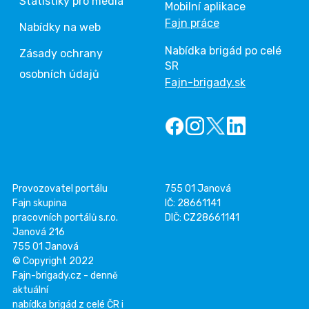
Statistiky pro média
Mobilní aplikace
Fajn práce
Nabídky na web
Nabídka brigád po celé
Zásady ochrany
SR
osobních údajů
Fajn-brigady.sk
Provozovatel portálu
755 01 Janová
Fajn skupina
IČ: 28661141
pracovních portálů s.r.o.
DIČ: CZ28661141
Janová 216
755 01 Janová
© Copyright 2022
Fajn-brigady.cz - denně
aktuální
nabídka brigád z celé ČR i