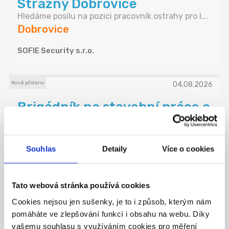
Strážný Dobrovice
Hledáme posilu na pozici pracovník ostrahy pro l...
Dobrovice
SOFIE Security s.r.o.
Nově přidáno
04.08.2026
Brigádník na stavební práce a
demolice
Hledáme spolehlivé brigádníky pro pomocné
staveb...
Souhlas
Detaily
Více o cookies
Mladá Boleslav
Jakub Brabec
Tato webová stránka používá cookies
Cookies nejsou jen sušenky, je to i způsob, kterým nám
Nově přidáno
TOP
pomáháte ve zlepšování funkcí i obsahu na webu. Díky
vašemu souhlasu s využíváním cookies pro měření