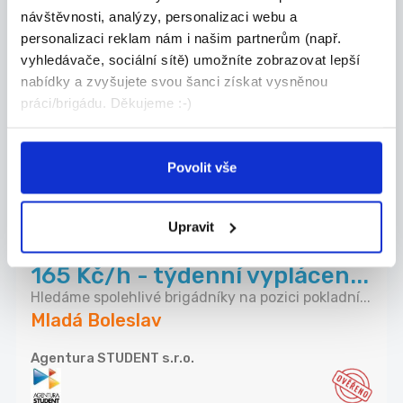
Noční úklid kuchyně a lobby
návštěvnosti, analýzy, personalizaci webu a
na brigádu nebo HPP/HPPz
personalizaci reklam nám i našim partnerům (např.
Máte přes den plno práce a hodila by se Vám prác...
vyhledávače, sociální sítě) umožníte zobrazovat lepší
Mladá Boleslav
nabídky a zvyšujete svou šanci získat vysněnou
práci/brigádu. Děkujeme :-)
McDonald's
Povolit vše
Nově přidáno
05.08.2026
Upravit
ROSSMANN Mladá Boleslav -
165 Kč/h - týdenní vyplácen...
Hledáme spolehlivé brigádníky na pozici pokladní...
Mladá Boleslav
Agentura STUDENT s.r.o.