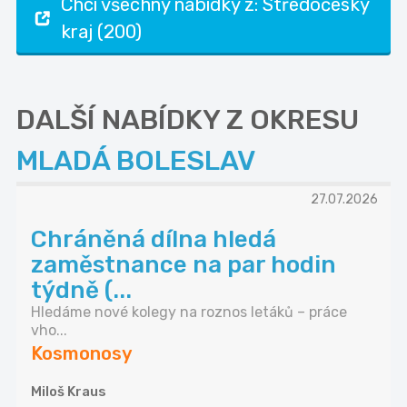
Chci všechny nabídky z: Středočeský
kraj (200)
DALŠÍ NABÍDKY Z OKRESU
MLADÁ BOLESLAV
27.07.2026
Chráněná dílna hledá
zaměstnance na par hodin
týdně (...
Hledáme nové kolegy na roznos letáků – práce
vho...
Kosmonosy
Miloš Kraus