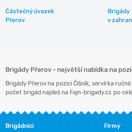
Částečný úvazek
Brigády
Přerov
v zahran
Brigády Přerov - největší nabídka na pozi
Brigády Přerov na pozici Číšník, servírka ruč
počet brigád najdeš na Fajn-brigady.cz po celé 
Brigádníci
Firmy