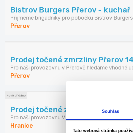
Bistrov Burgers Přerov - kuchař
Přijmeme brigádníky pro pobočku Bistrov Burgers .
Přerov
Prodej točené zmrzliny Přerov 1
Pro naši provozovnu v Přerově hledáme vhodné uc
Přerov
Nově přidáno
Prodej točené zmrzliny a kávy H
Souhlas
Pro naši provozovnu V Hranicích hledáme vhodné u
Hranice
Tato webová stránka použív