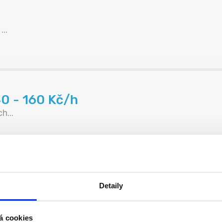
..
40 - 160 Kč/h
h...
ranice 140- 160 Kč/hod
Detaily
...
á cookies