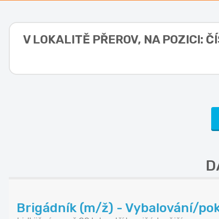
V LOKALITĚ
PŘEROV, NA POZICI: Č
D
Brigádník (m/ž) - Vybalování/pok