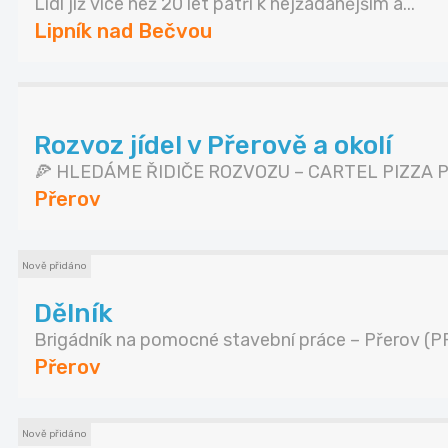
Lidl již více než 20 let patří k nejžádanějším a...
Lipník nad Bečvou
Rozvoz jídel v Přerově a okolí
🍕 HLEDÁME ŘIDIČE ROZVOZU – CARTEL PIZZA PŘ
Přerov
Nově přidáno
Dělník
Brigádník na pomocné stavební práce – Přerov (PR
Přerov
Nově přidáno