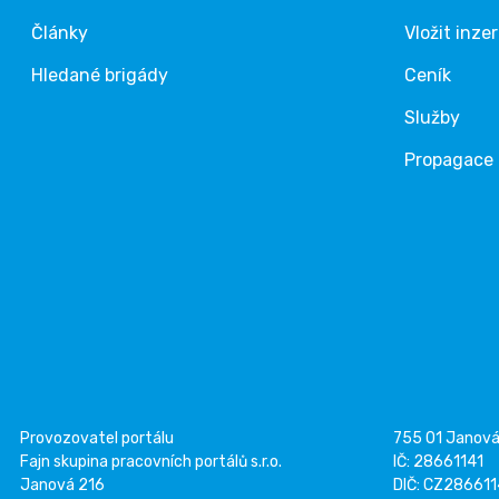
Články
Vložit inze
Hledané brigády
Ceník
Služby
Propagace
Provozovatel portálu
755 01 Janov
Fajn skupina pracovních portálů s.r.o.
IČ: 28661141
Janová 216
DIČ: CZ28661