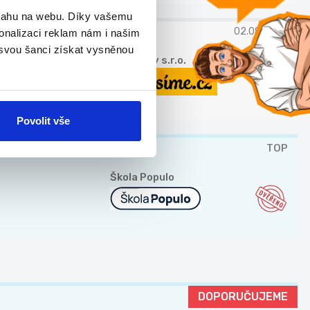
bsahu na webu. Díky vašemu
02.08.2026
onalizaci reklam nám i našim
 svou šanci získat vysněnou
Pizza boy s.r.o.
Povolit vše
TOP
Škola Populo
DOPORUČUJEME