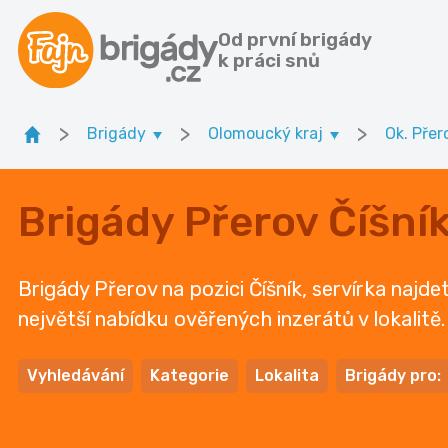
Od první brigády
k práci snů
>
>
>
Brigády
Olomoucký kraj
Ok. Přer
Brigády Přerov Číšník
Brigády Přerov na pozici Číšník, servírka najde
největší nabídku ověřených inzerátů v lokalitě
Vyhledávání
Kategorie
Lokalita
Brigády pro: