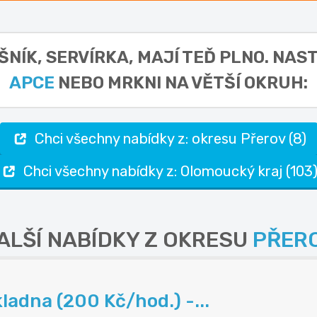
ÍŠNÍK, SERVÍRKA,
MAJÍ TEĎ PLNO. NAST
APCE
NEBO MRKNI NA VĚTŠÍ OKRUH:
Chci všechny nabídky z: okresu Přerov (8)
Chci všechny nabídky z: Olomoucký kraj (103
ALŠÍ NABÍDKY Z OKRESU
PŘER
ladna (200 Kč/hod.) -...