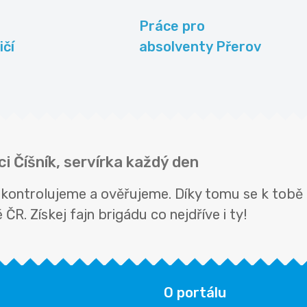
Práce pro
ičí
absolventy Přerov
ci Číšník, servírka každý den
ně kontrolujeme a ověřujeme. Díky tomu se k tobě
ČR. Získej fajn brigádu co nejdříve i ty!
O portálu