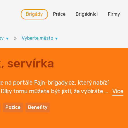
Brigády
Práce
Brigádníci
Firmy
>
ov
Vyberte město
, servírka
te na portále Fajn-brigady.cz, který nabízí
. Díky tomu můžete být jistí, že vybíráte
...
Více
Pozice
Benefity