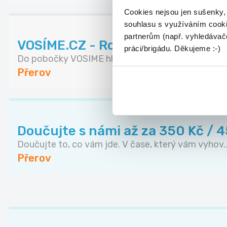
Cookies nejsou jen sušenky,
souhlasu s využíváním cooki
partnerům (např. vyhledávače
VOSÍME.CZ - Rozvoz pizzy
práci/brigádu. Děkujeme :-)
Do pobočky VOSIME hledáme kurýra/ku pro rozvoz
Přerov
Doučujte s námi až za 350 Kč / 
Doučujte to, co vám jde. V čase, který vám vyhov..
Přerov