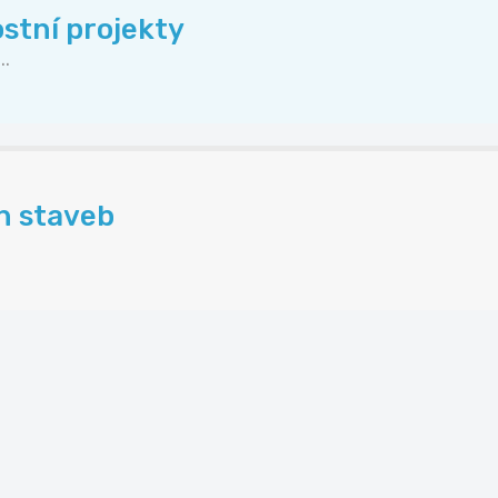
stní projekty
..
h staveb