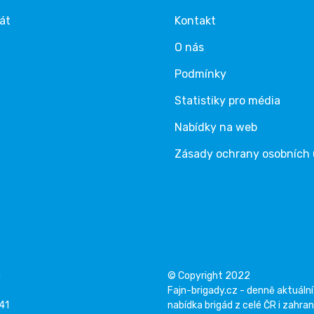
rát
Kontakt
O nás
Podmínky
Statistiky pro média
Nabídky na web
Zásady ochrany osobních
á
© Copyright 2022
Fajn-brigady.cz - denně aktuální
141
nabídka brigád z celé ČR i zahran