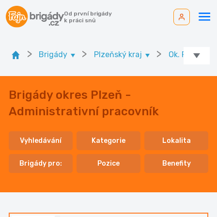
Od první brigády
k práci snů
>
>
>
Brigády
Plzeňský kraj
Ok. Plzeň
Brigády okres Plzeň -
Administrativní pracovník
Vyhledávání
Kategorie
Lokalita
Brigády pro:
Pozice
Benefity