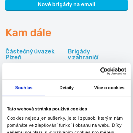
Nové brigády na email
Kam dále
Částečný úvazek
Brigády
Plzeň
v zahraničí
Práce pro
Práce na HPP
absolventy Plzeň
Plzeň
Souhlas
Detaily
Více o cookies
Kategorie
brigád
Tato webová stránka používá cookies
Cookies nejsou jen sušenky, je to i způsob, kterým nám
pomáháte ve zlepšování funkcí i obsahu na webu. Díky
Administrativa
vašemu souhlasu s využíváním cookies pro měření