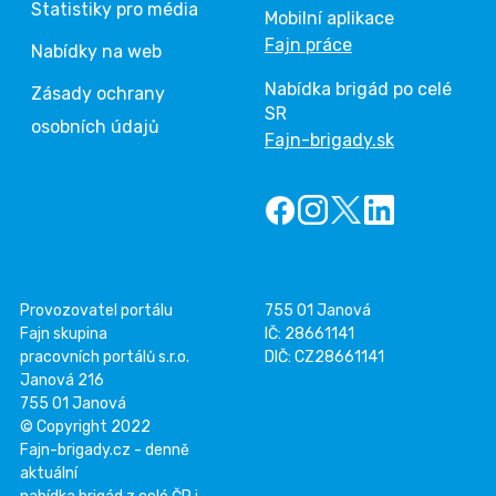
Statistiky pro média
Mobilní aplikace
Fajn práce
Nabídky na web
Nabídka brigád po celé
Zásady ochrany
SR
osobních údajů
Fajn-brigady.sk
Provozovatel portálu
755 01 Janová
Fajn skupina
IČ: 28661141
pracovních portálů s.r.o.
DIČ: CZ28661141
Janová 216
755 01 Janová
© Copyright 2022
Fajn-brigady.cz - denně
aktuální