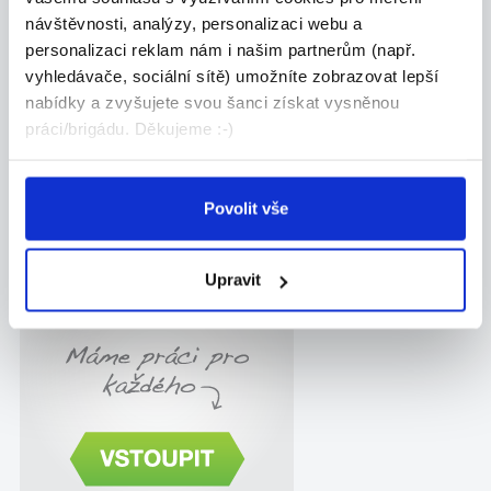
Manuální
návštěvnosti, analýzy, personalizaci webu a
Obchod-služby
personalizaci reklam nám i našim partnerům (např.
Ostatní
vyhledávače, sociální sítě) umožníte zobrazovat lepší
nabídky a zvyšujete svou šanci získat vysněnou
práci/brigádu. Děkujeme :-)
Města
Starý Plzenec
Plzeň
Povolit vše
Upravit