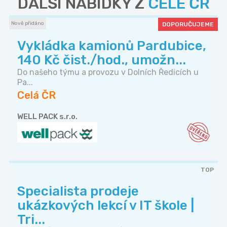
DALŠÍ NABÍDKY Z
CELÉ ČR
Nově přidáno
DOPORUČUJEME
Vykládka kamionů Pardubice,
140 Kč čist./hod., umožn...
Do našeho týmu a provozu v Dolních Ředicích u
Pa...
Celá ČR
WELL PACK s.r.o.
TOP
Specialista prodeje
ukázkových lekcí v IT škole |
Tri...