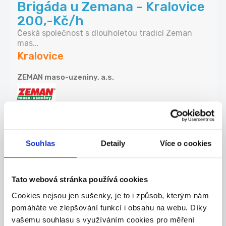
Brigáda u Zemana - Kralovice
200,-Kč/h
Česká společnost s dlouholetou tradicí Zeman
mas...
Kralovice
ZEMAN maso-uzeniny, a.s.
DALŠÍ NABÍDKY Z
CELÉ ČR
Souhlas
Detaily
Více o cookies
22.07.2026
ML Engineer - peoly
Tato webová stránka používá cookies
If you are interested in the job, please send yo...
Cookies nejsou jen sušenky, je to i způsob, kterým nám
Celá ČR
pomáháte ve zlepšování funkcí i obsahu na webu. Díky
vašemu souhlasu s využíváním cookies pro měření
peoly s.r.o. (Jobstack.it)