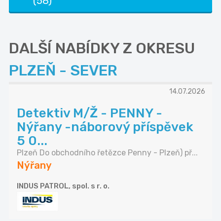
(58)
DALŠÍ NABÍDKY Z OKRESU
PLZEŇ - SEVER
14.07.2026
Detektiv M/Ž - PENNY -
Nýřany -náborový příspěvek
5 0...
Plzeň Do obchodního řetězce Penny - Plzeň) př...
Nýřany
INDUS PATROL, spol. s r. o.