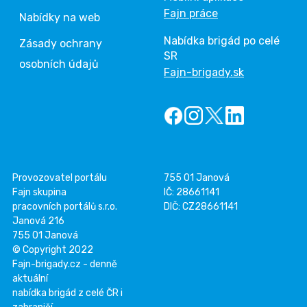
Fajn práce
Nabídky na web
Nabídka brigád po celé
Zásady ochrany
SR
osobních údajů
Fajn-brigady.sk
Provozovatel portálu
755 01 Janová
Fajn skupina
IČ: 28661141
pracovních portálů s.r.o.
DIČ: CZ28661141
Janová 216
755 01 Janová
© Copyright 2022
Fajn-brigady.cz - denně
aktuální
nabídka brigád z celé ČR i