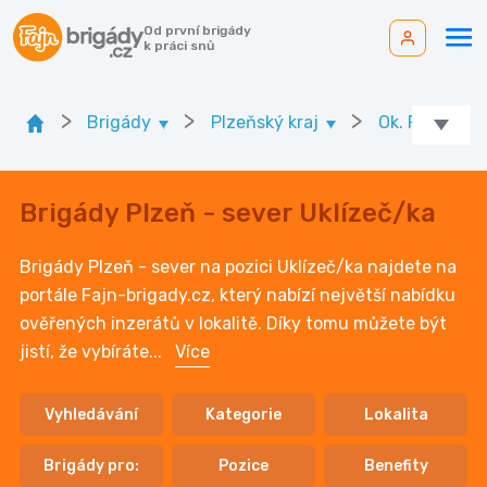
Od první brigády
k práci snů
>
>
>
Brigády
Plzeňský kraj
Ok. Plzeň - s
Brigády Plzeň - sever Uklízeč/ka
Brigády Plzeň - sever na pozici Uklízeč/ka najdete na
portále Fajn-brigady.cz, který nabízí největší nabídku
ověřených inzerátů v lokalitě. Díky tomu můžete být
jistí, že vybíráte
...
Více
Vyhledávání
Kategorie
Lokalita
Brigády pro:
Pozice
Benefity