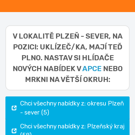
V LOKALITĚ
PLZEŇ - SEVER, NA
POZICI: UKLÍZEČ/KA,
MAJÍ TEĎ
PLNO. NASTAV SI HLÍDAČE
NOVÝCH NABÍDEK V
APCE
NEBO
MRKNI NA VĚTŠÍ OKRUH:
Chci všechny nabídky z: okresu Plzeň
- sever (5)
Chci všechny nabídky z: Plzeňský kraj