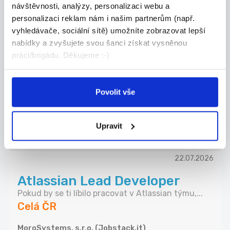
návštěvnosti, analýzy, personalizaci webu a
personalizaci reklam nám i našim partnerům (např.
vyhledávače, sociální sítě) umožníte zobrazovat lepší
22.07.2026
nabídky a zvyšujete svou šanci získat vysněnou
BI / DWH analyst & developer
práci/brigádu. Děkujeme :-)
- MS technologies
Do našeho BI týmu hledáme BI/DWH konzultanta
se ...
Povolit vše
Celá ČR
AMBICA, s.r.o. (Jobstack.it)
Upravit
22.07.2026
Atlassian Lead Developer
Pokud by se ti líbilo pracovat v Atlassian týmu,...
Celá ČR
MoroSystems, s.r.o. (Jobstack.it)