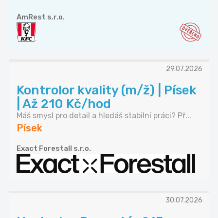
AmRest s.r.o.
29.07.2026
Kontrolor kvality (m/ž) | Písek
| Až 210 Kč/hod
Máš smysl pro detail a hledáš stabilní práci? Př...
Písek
Exact Forestall s.r.o.
30.07.2026