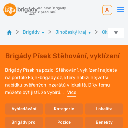
Od první brigády
k práci snů
>
>
>
Brigády
Jihočeský kraj
Ok. Písek
Brigády Písek Stěhování, vyklízení
Brigády Písek na pozici Stěhování, vyklízení najdete
na portále Fajn-brigady.cz, který nabízí největší
nabídku ověřených inzerátů v lokalitě. Díky tomu
můžete být jistí, že vybírá
...
Více
Vyhledávání
Kategorie
Lokalita
Brigády pro:
Pozice
Benefity