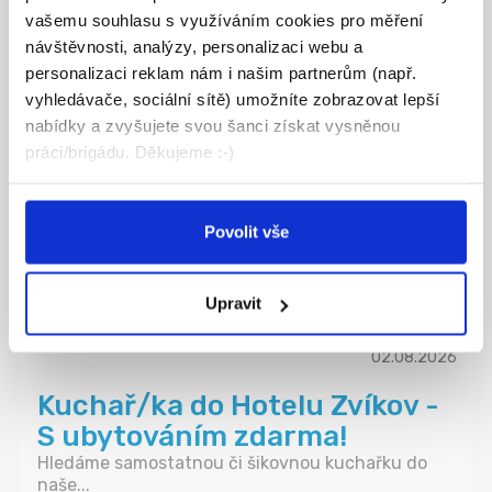
vašemu souhlasu s využíváním cookies pro měření
návštěvnosti, analýzy, personalizaci webu a
31.07.2026
personalizaci reklam nám i našim partnerům (např.
vyhledávače, sociální sítě) umožníte zobrazovat lepší
Pracovník ostrahy – Penny
nabídky a zvyšujete svou šanci získat vysněnou
Market Písek | mzda od 150 ...
práci/brigádu. Děkujeme :-)
Hledáš jistou práci v Písku? Hlídej supermarket...
Písek
Povolit vše
ČECHYMEN a.s.
Upravit
02.08.2026
Kuchař/ka do Hotelu Zvíkov -
S ubytováním zdarma!
Hledáme samostatnou či šikovnou kuchařku do
naše...