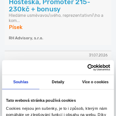
Hosteska, Promotér 215-
230kč + bonusy
Hledáme usměvavou\vého, reprezentativní\ho a
kom...
Písek
RH Advisory, s.r.o.
31.07.2026
Brigáda v obchodě - 140 Kč,
Trefa Kluky
Pro naši prodejnu Trefa Kluky hledáme
Souhlas
Detaily
Více o cookies
šikovného...
Písek
Tato webová stránka používá cookies
JEDNOTA, spotřební družstvo České Budějovice
Cookies nejsou jen sušenky, je to i způsob, kterým nám
pomáháte ve zlepšování funkcí i obsahu na webu. Díky