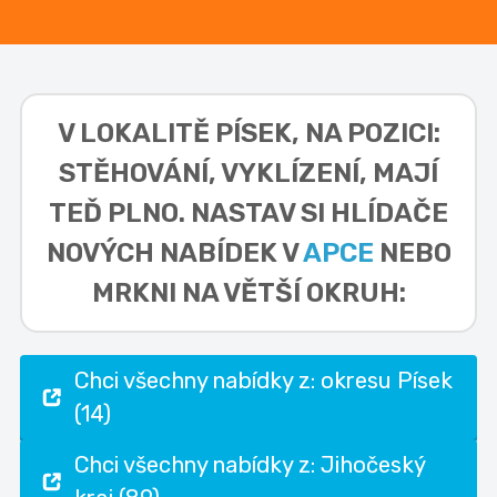
V LOKALITĚ
PÍSEK, NA POZICI:
STĚHOVÁNÍ, VYKLÍZENÍ,
MAJÍ
TEĎ PLNO. NASTAV SI HLÍDAČE
NOVÝCH NABÍDEK V
APCE
NEBO
MRKNI NA VĚTŠÍ OKRUH:
Chci všechny nabídky z: okresu Písek
(14)
Chci všechny nabídky z: Jihočeský