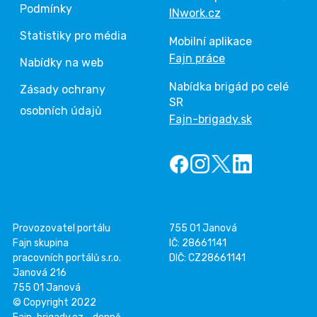
Podmínky
INwork.cz
Statistiky pro média
Mobilní aplikace
Fajn práce
Nabídky na web
Nabídka brigád po celé
Zásady ochrany
SR
osobních údajů
Fajn-brigady.sk
Provozovatel portálu
755 01 Janová
Fajn skupina
IČ: 28661141
pracovních portálů s.r.o.
DIČ: CZ28661141
Janová 216
755 01 Janová
© Copyright 2022