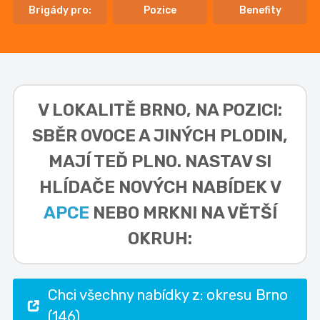
Brigády pro:
Pozice
Benefity
V LOKALITĚ
BRNO, NA POZICI:
SBĚR OVOCE A JINÝCH PLODIN,
MAJÍ TEĎ PLNO. NASTAV SI
HLÍDAČE NOVÝCH NABÍDEK V
APCE
NEBO MRKNI NA VĚTŠÍ
OKRUH:
Chci všechny nabídky z: okresu Brno
(146)