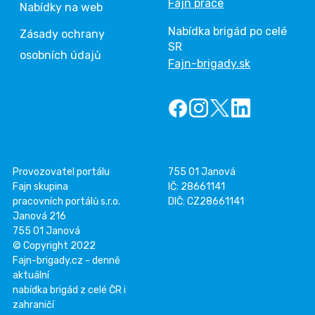
Fajn práce
Nabídky na web
Nabídka brigád po celé
Zásady ochrany
SR
osobních údajů
Fajn-brigady.sk
Provozovatel portálu
755 01 Janová
Fajn skupina
IČ: 28661141
pracovních portálů s.r.o.
DIČ: CZ28661141
Janová 216
755 01 Janová
© Copyright 2022
Fajn-brigady.cz - denně
aktuální
nabídka brigád z celé ČR i
zahraničí