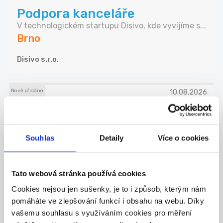
Podpora kanceláře
V technologickém startupu Disivo, kde vyvíjíme s...
Brno
Disivo s.r.o.
Nově přidáno
10.08.2026
Lektor programování pro děti
- PYTHON - ONLINE
Souhlas
Detaily
Více o cookies
Algonova je mezinárodní škola programování pro
d...
Brno
Tato webová stránka používá cookies
Algorithmics s.r.o.
Cookies nejsou jen sušenky, je to i způsob, kterým nám
pomáháte ve zlepšování funkcí i obsahu na webu. Díky
vašemu souhlasu s využíváním cookies pro měření