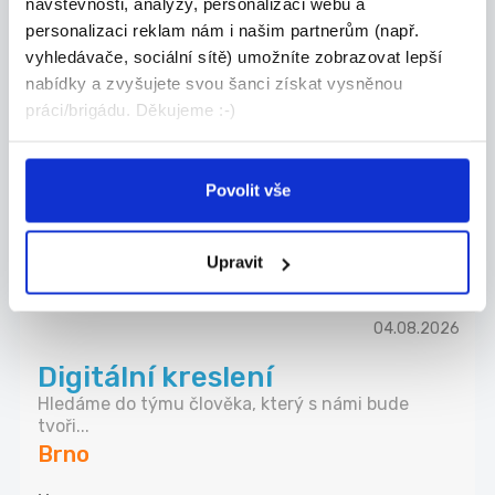
návštěvnosti, analýzy, personalizaci webu a
personalizaci reklam nám i našim partnerům (např.
28.07.2026
vyhledávače, sociální sítě) umožníte zobrazovat lepší
Hledáme kreativce na sociální
nabídky a zvyšujete svou šanci získat vysněnou
sítě IG FB a obsah
práci/brigádu. Děkujeme :-)
Hledáme kreativce na sociální sítě a obsah Ba...
Brno
Povolit vše
Prosto interiér s.r.o.
Upravit
04.08.2026
Digitální kreslení
Hledáme do týmu člověka, který s námi bude
tvoři...
Brno