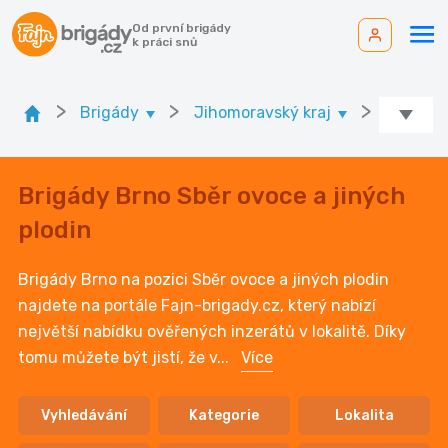
Od první brigády
k práci snů
>
>
>
Brigády
Jihomoravský kraj
Ok. Brn
Brigády Brno Sběr ovoce a jiných
plodin
Brigády Brno na pozici Sběr ovoce a jiných plodin
najdete na portále Fajn-brigady.cz, který nabízí
největší nabídku ověřených inzerátů v lokalitě. Díky
tomu můžete být jistí, že v
...
Více
Vyhledávání
Kategorie
Lokalita