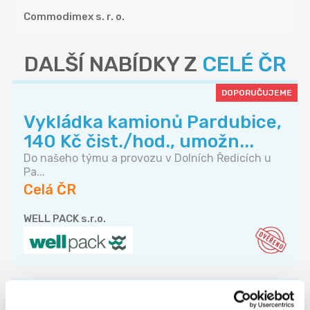
Commodimex s. r. o.
DALŠÍ NABÍDKY Z
CELÉ ČR
DOPORUČUJEME
Vykládka kamionů Pardubice,
140 Kč čist./hod., umožn...
Do našeho týmu a provozu v Dolních Ředicích u
Pa...
Celá ČR
WELL PACK s.r.o.
TOP