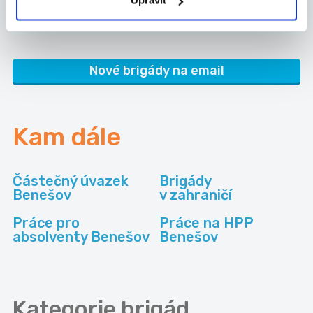
Upravit
Ormicos s.r.o.
Nové brigády na email
Kam dále
Částečný úvazek
Brigády
Benešov
v zahraničí
Práce pro
Práce na HPP
absolventy Benešov
Benešov
Kategorie
brigád