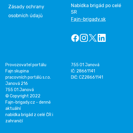
Nabídka brigád po celé
Zásady ochrany
SR
osobních údajů
Fajn-brigady.sk
Provozovatel portálu
755 01 Janová
Fajn skupina
IČ: 28661141
pracovních portálů s.r.o.
DIČ: CZ28661141
Janová 216
755 01 Janová
© Copyright 2022
Fajn-brigady.cz - denně
aktuální
nabídka brigád z celé ČR i
zahraničí