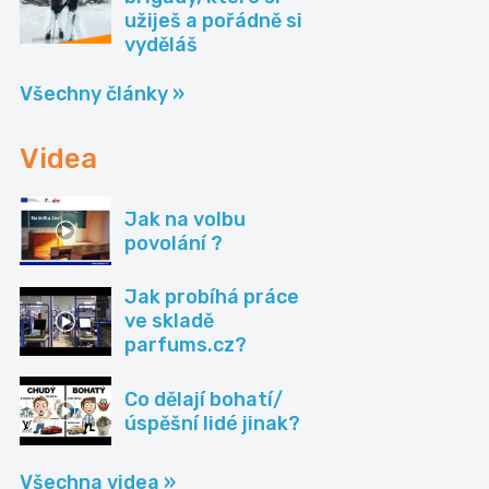
užiješ a pořádně si
vyděláš
Všechny články »
Videa
Jak na volbu
povolání ?
Jak probíhá práce
ve skladě
parfums.cz?
Co dělají bohatí/
úspěšní lidé jinak?
Všechna videa »