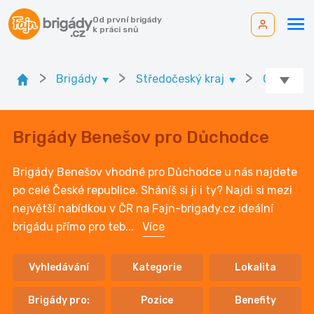
Od první brigády
k práci snů
>
>
>
Brigády
Středočeský kraj
Ok. Bene
Brigády Benešov pro Důchodce
Brigády Benešov vhodné pro Důchodce u nás najdete
po celé České republice. Sháníš si ji i ty? Najdi si mezi
největší nabídkou v ČR na Fajn-brigady.cz ideální
brigádu přímo pro teb
...
Více
Vyhledávání
Kategorie
Lokalita
Brigády pro:
Pozice
Benefity