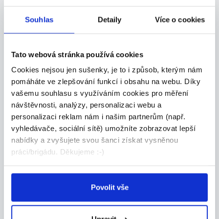
Specialista prodeje
ukázkových lekcí v IT škole |
Souhlas
Detaily
Více o cookies
Tri...
Remote | Částečný úvazek | od 15:00 Rodiče
Tato webová stránka používá cookies
chtě...
Celá ČR
Cookies nejsou jen sušenky, je to i způsob, kterým nám
pomáháte ve zlepšování funkcí i obsahu na webu. Díky
Algorithmics s.r.o.
vašemu souhlasu s využíváním cookies pro měření
návštěvnosti, analýzy, personalizaci webu a
personalizaci reklam nám i našim partnerům (např.
vyhledávače, sociální sítě) umožníte zobrazovat lepší
nabídky a zvyšujete svou šanci získat vysněnou
TOP
práci/brigádu. Děkujeme :-)
Výrobce ozdobných
předmětů
Nabízíme možnost výdělkové činnosti výrobou
Povolit vše
nebo...
Celá ČR