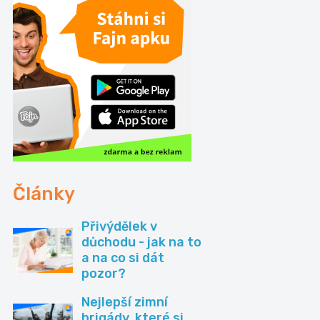
Články
Přivýdělek v
důchodu - jak na to
a na co si dát
pozor?
Nejlepší zimní
brigády, které si