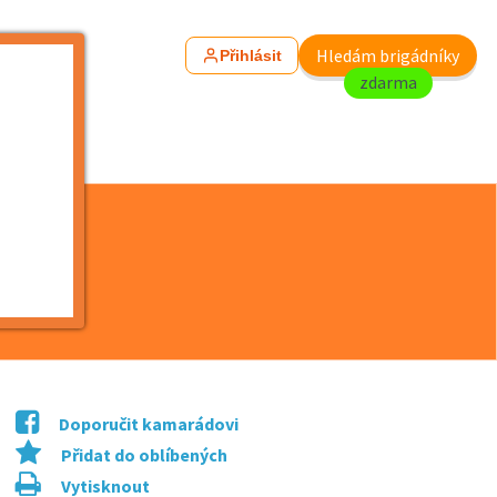
Hledám brigádníky
Přihlásit
zdarma
Doporučit kamarádovi
Přidat do oblíbených
Vytisknout