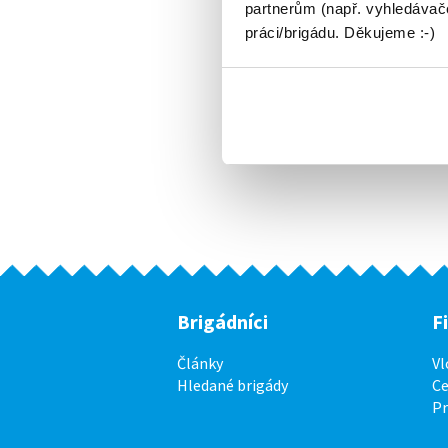
partnerům (např. vyhledávače
práci/brigádu. Děkujeme :-)
Brigádníci
F
Články
Vl
Hledané brigády
Ce
P