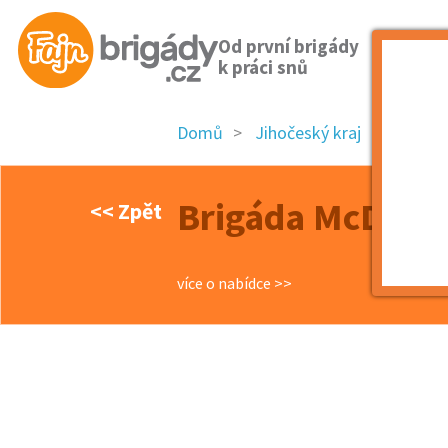
Od první brigády
k práci snů
Domů
Jihočeský kraj
okres 
Brigáda McDona
<< Zpět
více o nabídce >>