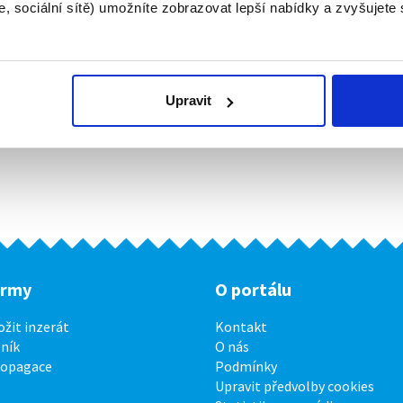
, sociální sítě) umožníte zobrazovat lepší nabídky a zvyšujete
Upravit
irmy
O portálu
ožit inzerát
Kontakt
ník
O nás
ropagace
Podmínky
Upravit předvolby cookies