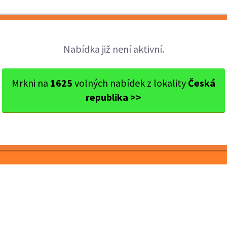
Brigády
Práce
Brigádníci
Firmy
Nabídka již není aktivní.
Tábor
Soběslav
Brigáda McDonald's SOB...
Mrkni na
1625
volných nabídek z lokality
Česká
republika >>
ld's SOBĚSLAV