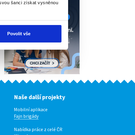
 svou šanci získat vysněnou
Povolit vše
Naše další projekty
Mobilní aplikace
Fajn brigády
Nabídka práce z celé ČR