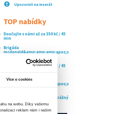
Upozornit na inzerát
TOP nabídky
Doučujte s námi až za 350 kč / 45
min
Brigáda
mcdonald&amp;amp;amp;apos;s
soběslav
Doučujte s námi až za 350 kč / 45
min
Brigáda
Více o cookies
mcdonald&amp;amp;amp;apos;s
soběslav
Pracovník ostrahy retail, strážný
od...
bsahu na webu. Díky vašemu
onalizaci reklam nám i našim