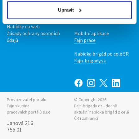
Podmínky
Upravit
Upravit předvolby cookies
Nabídka práce z celé ČR
Statistiky pro média
INwork.cz
Nabídky na web
Zásady ochrany osobních
Mobilní aplikace
údajů
Fajn práce
Nabídka brigád po celé SR
Fajn-brigady.sk
Provozovatel portálu
© Copyright 2026
Fajn skupina
Fajn-brigady.cz - denně
pracovních portálů s.r.o.
aktuální
nabídka brigád z celé
ČR i zahraničí
Janová 216
755 01