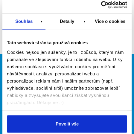
Přidat do oblíbených
Souhlas
Detaily
Více o cookies
Zpět
Tato webová stránka používá cookies
Cookies nejsou jen sušenky, je to i způsob, kterým nám
pomáháte ve zlepšování funkcí i obsahu na webu. Díky
vašemu souhlasu s využíváním cookies pro měření
Brigádníci
Firmy
návštěvnosti, analýzy, personalizaci webu a
Články
Vložit inzerát
personalizaci reklam nám i našim partnerům (např.
Hledané brigády
Ceník
vyhledávače, sociální sítě) umožníte zobrazovat lepší
Propagace
nabídky a zvyšujete svou šanci získat vysněnou
práci/brigádu. Děkujeme :-)
O portálu
Naše další projekty
Povolit vše
Kontakt
Mobilní aplikace
O nás
Fajn brigády