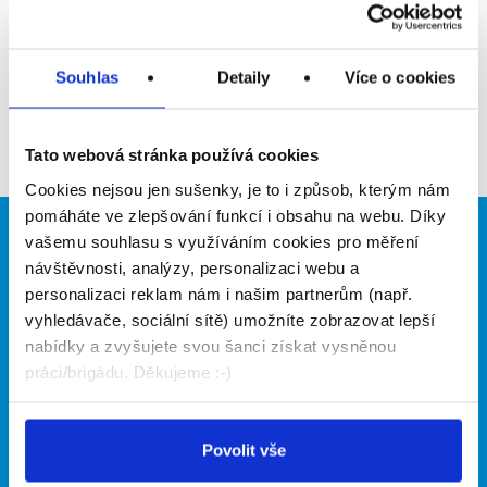
Přidat do oblíbených
Souhlas
Detaily
Více o cookies
Zpět
Tato webová stránka používá cookies
Cookies nejsou jen sušenky, je to i způsob, kterým nám
pomáháte ve zlepšování funkcí i obsahu na webu. Díky
vašemu souhlasu s využíváním cookies pro měření
Brigádníci
Firmy
návštěvnosti, analýzy, personalizaci webu a
Články
Vložit inzerát
personalizaci reklam nám i našim partnerům (např.
Hledané brigády
Ceník
vyhledávače, sociální sítě) umožníte zobrazovat lepší
Propagace
nabídky a zvyšujete svou šanci získat vysněnou
práci/brigádu. Děkujeme :-)
O portálu
Naše další projekty
Povolit vše
Kontakt
Mobilní aplikace
O nás
Fajn brigády