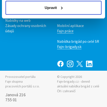
Podmínky
Upravit
Upravit předvolby cookies
Nabídka práce z celé ČR
Statistiky pro média
INwork.cz
Nabídky na web
Zásady ochrany osobních
Mobilní aplikace
údajů
Fajn práce
Nabídka brigád po celé SR
Fajn-brigady.sk
Provozovatel portálu
© Copyright 2026
Fajn skupina
Fajn-brigady.cz - denně
pracovních portálů s.r.o.
aktuální
nabídka brigád z celé
ČR i zahraničí
Janová 216
755 01