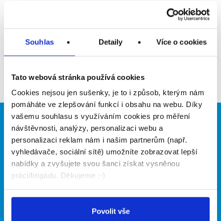
Upozornit na inzerát
Přidat do oblíbených
Souhlas
Detaily
Více o cookies
Zpět
Tato webová stránka používá cookies
Cookies nejsou jen sušenky, je to i způsob, kterým nám
pomáháte ve zlepšování funkcí i obsahu na webu. Díky
vašemu souhlasu s využíváním cookies pro měření
Brigádníci
Firmy
návštěvnosti, analýzy, personalizaci webu a
personalizaci reklam nám i našim partnerům (např.
Články
Vložit inzerát
vyhledávače, sociální sítě) umožníte zobrazovat lepší
Hledané brigády
Ceník
nabídky a zvyšujete svou šanci získat vysněnou
Propagace
práci/brigádu. Děkujeme :-)
O portálu
Naše další projekty
Povolit vše