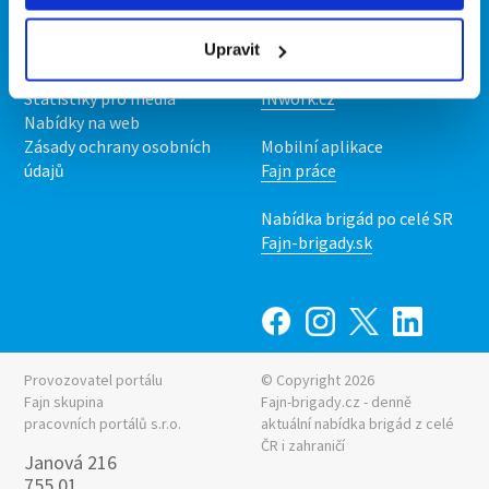
Kontakt
Mobilní aplikace
O nás
Fajn brigády
Podmínky
Upravit
Upravit předvolby cookies
Nabídka práce z celé ČR
Statistiky pro média
INwork.cz
Nabídky na web
Zásady ochrany osobních
Mobilní aplikace
údajů
Fajn práce
Nabídka brigád po celé SR
Fajn-brigady.sk
Provozovatel portálu
© Copyright 2026
Fajn skupina
Fajn-brigady.cz - denně
pracovních portálů s.r.o.
aktuální
nabídka brigád z celé
ČR i zahraničí
Janová 216
755 01