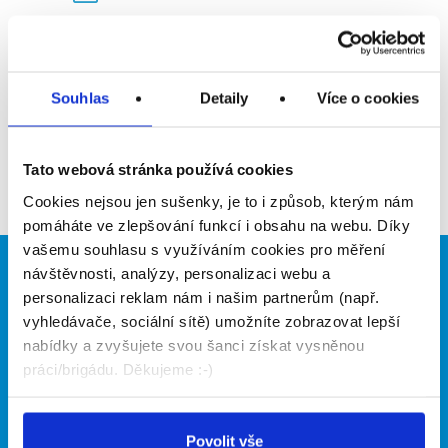
Upozornit na inzerát
Přidat do oblíbených
Souhlas
Detaily
Více o cookies
Zpět
Tato webová stránka používá cookies
Cookies nejsou jen sušenky, je to i způsob, kterým nám
pomáháte ve zlepšování funkcí i obsahu na webu. Díky
vašemu souhlasu s využíváním cookies pro měření
návštěvnosti, analýzy, personalizaci webu a
Brigádníci
Firmy
personalizaci reklam nám i našim partnerům (např.
vyhledávače, sociální sítě) umožníte zobrazovat lepší
Články
Vložit inzerát
Hledané brigády
Ceník
nabídky a zvyšujete svou šanci získat vysněnou
Propagace
práci/brigádu. Děkujeme :-)
O portálu
Naše další projekty
Povolit vše