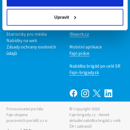
Kontakt
Mobilní aplikace
O nás
Fajn brigády
Upravit
Podmínky
Upravit předvolby cookies
Nabídka práce z celé ČR
Statistiky pro média
INwork.cz
Nabídky na web
Zásady ochrany osobních
Mobilní aplikace
údajů
Fajn práce
Nabídka brigád po celé SR
Fajn-brigady.sk
Provozovatel portálu
© Copyright 2026
Fajn skupina
Fajn-brigady.cz - denně
pracovních portálů s.r.o.
aktuální
nabídka brigád z celé
ČR i zahraničí