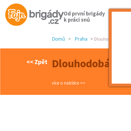
Od první brigády
k práci snů
Domů
Praha
Dlouhodobá brigáda
Dlouhodobá brig
<< Zpět
více o nabídce >>