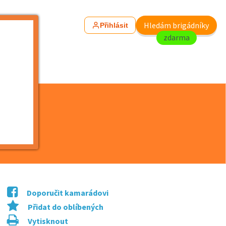
Hledám brigádníky
Přihlásit
zdarma
Doporučit kamarádovi
Přidat do oblíbených
Vytisknout