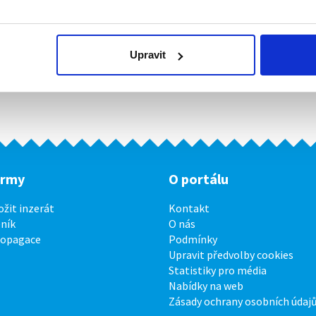
Upravit
irmy
O portálu
ožit inzerát
Kontakt
ník
O nás
ropagace
Podmínky
Upravit předvolby cookies
Statistiky pro média
Nabídky na web
Zásady ochrany osobních údaj