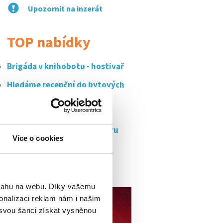
Upozornit na inzerát
TOP nabídky
Brigáda v knihobotu - hostivař
Hledáme recepční do bytových
domů a...
Úklidový pracovník
Dlouhodobá brigáda v centru
prahy za 150,-...
Více o cookies
Úklid kanceláří praha 10 -
bohdalec
bsahu na webu. Díky vašemu
onalizaci reklam nám i našim
 svou šanci získat vysněnou