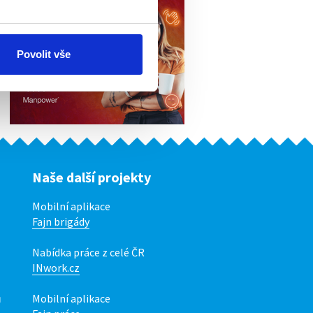
Povolit vše
Naše další projekty
Mobilní aplikace
Fajn brigády
Nabídka práce z celé ČR
INwork.cz
ů
Mobilní aplikace