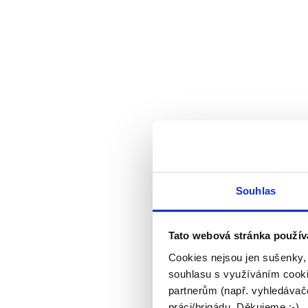
Souhlas
Tato webová stránka použív
Cookies nejsou jen sušenky,
souhlasu s využíváním cooki
partnerům (např. vyhledávače
práci/brigádu. Děkujeme :-)