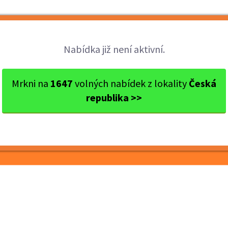
Brigády
Práce
Brigádníci
Firmy
Nabídka již není aktivní.
 na Holeš...
Mrkni na
1647
volných nabídek z lokality
Česká
republika >>
áda na Holešovicích!