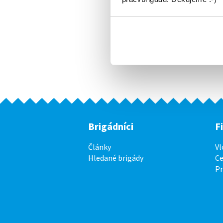
Brigádníci
F
Články
Vl
Hledané brigády
Ce
P