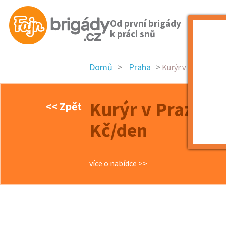
Od první brigády
k práci snů
Domů
Praha
Kurýr v Praze a okol
Kurýr v Praze a 
<< Zpět
Kč/den
více o nabídce >>