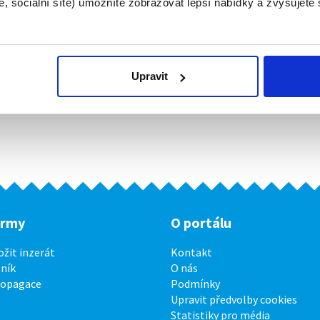
, sociální sítě) umožníte zobrazovat lepší nabídky a zvyšujete
Upravit
irmy
O portálu
ožit inzerát
Kontakt
ník
O nás
ropagace
Podmínky
Upravit předvolby cookies
Statistiky pro média