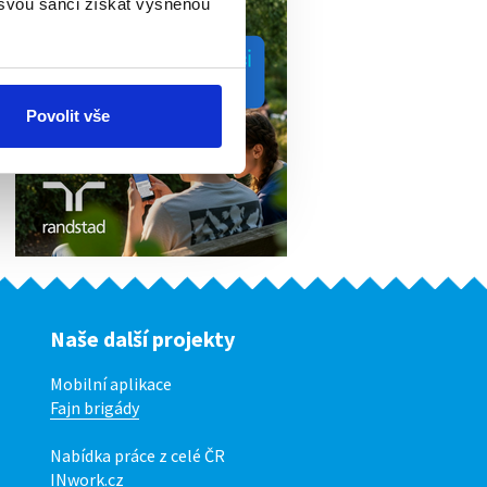
 svou šanci získat vysněnou
Povolit vše
Naše další projekty
Mobilní aplikace
Fajn brigády
Nabídka práce z celé ČR
INwork.cz