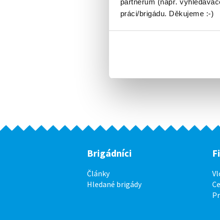
partnerům (např. vyhledávače
práci/brigádu. Děkujeme :-)
Brigádníci
F
Články
Vl
Hledané brigády
Ce
P