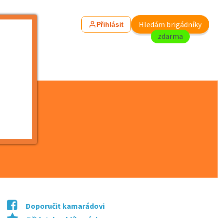
Hledám brigádníky
Přihlásit
zdarma
Doporučit kamarádovi