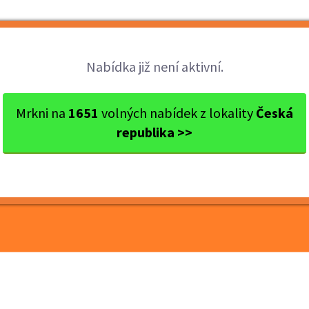
Brigády
Práce
Brigádníci
Firmy
Nabídka již není aktivní.
í: Výdě...
Mrkni na
1651
volných nabídek z lokality
Česká
republika >>
okolí: Výdělek až 4 000