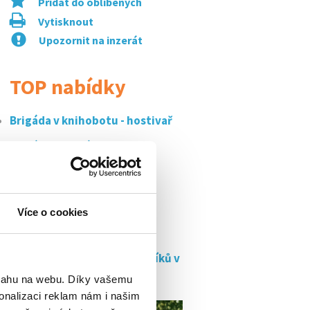
Přidat do oblíbených
Vytisknout
Upozornit na inzerát
TOP nabídky
Brigáda v knihobotu - hostivař
Brigáda v mekáči u karlova
mostu - 150...
Dlouhodobá brigáda |
telefonista/ka online...
Více o cookies
Klientský specialista
stávajících...
Chybíš nám v týmu brigádníků v
popeyes!
bsahu na webu. Díky vašemu
onalizaci reklam nám i našim