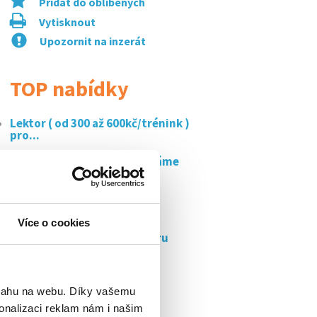
Přidat do oblíbených
Vytisknout
Upozornit na inzerát
TOP nabídky
Lektor ( od 300 až 600kč/trénink )
pro...
Do mekáče na čerňáku hledáme
brigoše!
Dlouhodobá brigáda |
telefonista/ka online...
Více o cookies
Dlouhodobá brigáda v centru
prahy za 150,-...
Klientský specialista
stávajících...
bsahu na webu. Díky vašemu
onalizaci reklam nám i našim