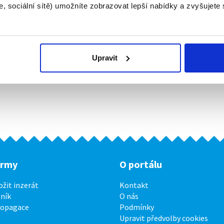
, sociální sítě) umožníte zobrazovat lepší nabídky a zvyšujete
Upravit
irmy
O portálu
ožit inzerát
Kontakt
ník
O nás
ropagace
Podmínky
Upravit předvolby cookies