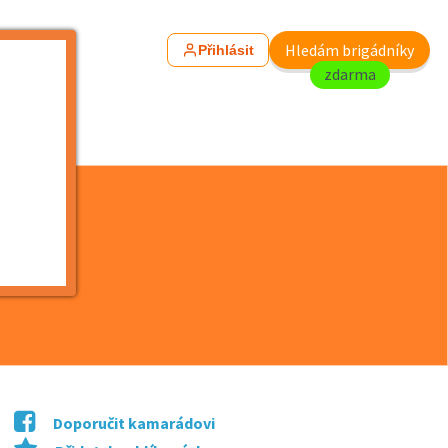
Hledám brigádníky
Přihlásit
zdarma
Doporučit kamarádovi