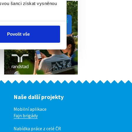
 svou šanci získat vysněnou
Povolit vše
Naše další projekty
Mobilní aplikace
Fajn brigády
Nabídka práce z celé ČR