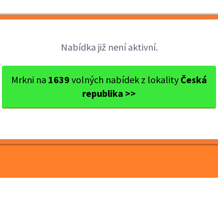
Brigády
Práce
Brigádníci
Firmy
Nabídka již není aktivní.
ine Marke...
Mrkni na
1639
volných nabídek z lokality
Česká
republika >>
nline Marketing | 200