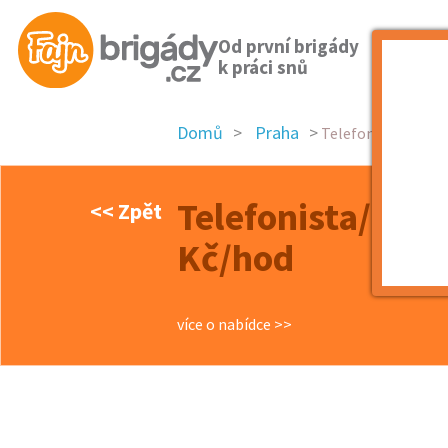
Od první brigády
k práci snů
Domů
Praha
Telefonista/ka Onl
Telefonista/ka O
<< Zpět
Kč/hod
více o nabídce >>