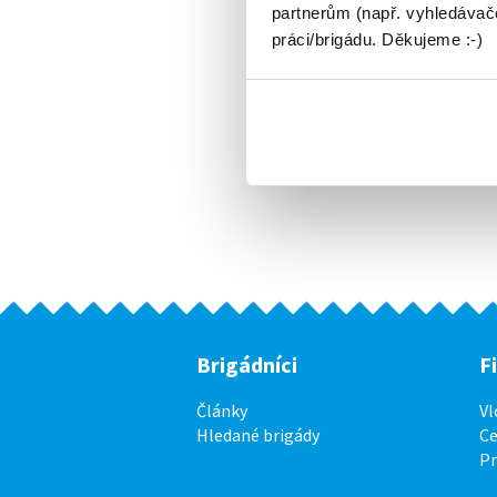
partnerům (např. vyhledávače
práci/brigádu. Děkujeme :-)
Brigádníci
F
Články
Vl
Hledané brigády
Ce
P